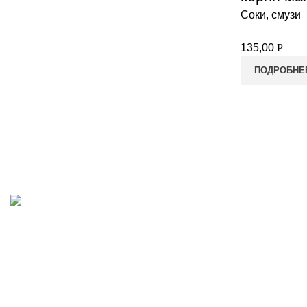
Соки, смузи
135,00
Р
ПОДРОБНЕ
8-982-817-94-74
8-982-817-94-64
idietum@yandex.ru
Социальные сети: