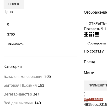
ПОИСК
Цена
Отображение
и
Минимальная
ОТКРЫТЬ
цена
Показать
9
1
Максимальная
цена
ПРИМЕНИТЬ
По составу
Бренд
Категории
Метки
Бакалея, консервация
305
Бытовая НЕхимия
163
ПРИМЕНИТ
Вегетарианство
347
НЕТ В НАЛИЧИИ
Всё для выпечки
140