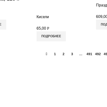
Празд
609,0
Кисели
Е
ПО
65,00
Р
ПОДРОБНЕЕ
1
2
3
…
491
492
4