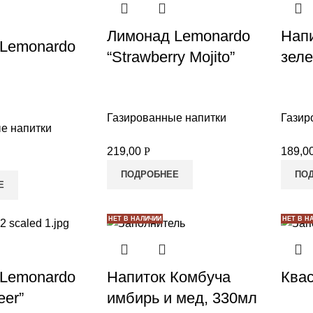
Лимонад Lemonardo
Нап
Lemonardo
“Strawberry Mojito”
зеле
Газированные напитки
Газир
е напитки
219,00
Р
189,0
ПОДРОБНЕЕ
ПО
Е
НЕТ В НАЛИЧИИ
НЕТ В Н
Lemonardo
Напиток Комбуча
Квас
eer”
имбирь и мед, 330мл