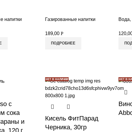
е напитки
Газированные напитки
Вода,
189,00
Р
120,0
Е
ПОДРОБНЕЕ
ПО
НЕТ В НАЛИЧИИ
НЕТ В Н
so с
Вино
ом сока
Abbo
Кисель ФитПарад
уараны и
Черника, 30гр
а, 120 г.