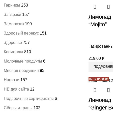
Гарниры
253
Завтраки
157
Лимонад 
“Mojito”
Заморозка
190
Здоровый перекус
151
Здоровье
757
Газированны
Косметика
810
219,00
Р
Молочные продукты
6
ПОДРОБНЕ
Мясная продукция
93
Напитки
157
НЕТ В НАЛИЧИИ
НЕ для сайта
12
Подарочные сертификаты
6
Лимонад 
“Ginger B
Сборы и травы
102