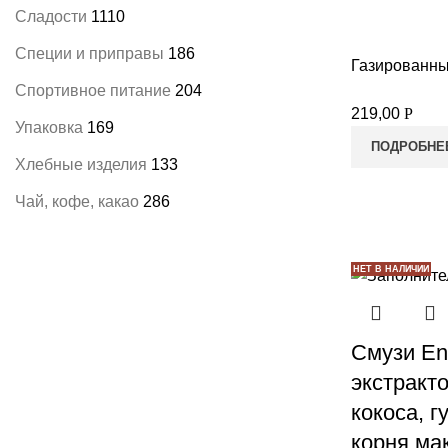
Сладости
1110
Специи и приправы
186
Газированны
Спортивное питание
204
219,00
Р
Упаковка
169
ПОДРОБНЕ
Хлебные изделия
133
Чай, кофе, какао
286
НЕТ В НАЛИЧИИ
Смузи En
экстракт
кокоса, г
корня мак