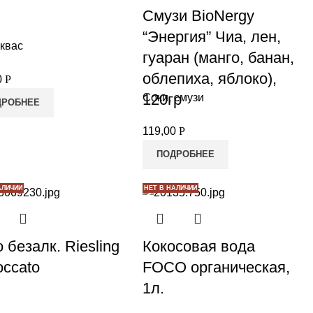
Смузи BioNergy
“Энергия” Чиа, лен,
 квас
гуаран (манго, банан,
облепиха, яблоко),
0
Р
120гр
Соки, смузи
ДРОБНЕЕ
119,00
Р
ПОДРОБНЕЕ
АЛИЧИИ
НЕТ В НАЛИЧИИ
 безалк. Riesling
Кокосовая вода
ccato
FOCO органическая,
1л.