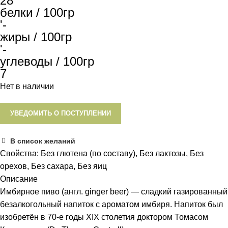
28
белки / 100гр
'-
жиры / 100гр
'-
углеводы / 100гр
7
Нет в наличии
УВЕДОМИТЬ О ПОСТУПЛЕНИИ
В список желаний
Свойства:
Без глютена (по составу)
,
Без лактозы
,
Без
орехов
,
Без сахара
,
Без яиц
Описание
Имбирное пиво (англ. ginger beer) — сладкий газированный
безалкогольный напиток с ароматом имбиря. Напиток был
изобретён в 70-е годы XIX столетия доктором Томасом