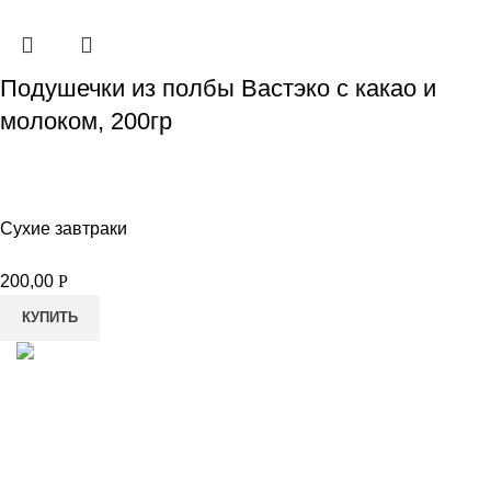
Подушечки из полбы Вастэко с какао и
молоком, 200гр
Сухие завтраки
200,00
Р
КУПИТЬ
8-982-817-94-74
8-982-817-94-64
idietum@yandex.ru