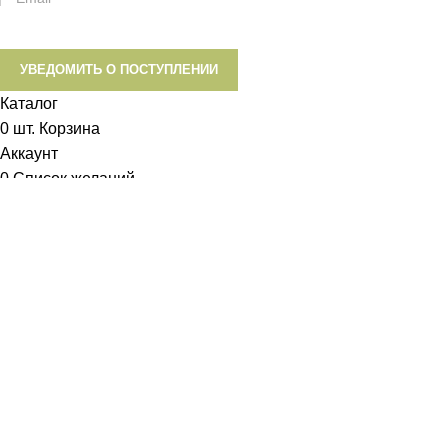
УВЕДОМИТЬ О ПОСТУПЛЕНИИ
Каталог
0
шт.
Корзина
Аккаунт
0
Список желаний
Диетум
Менеджер
I will be back soon
Добрый день!
У вас возникли вопросы? Мы с удовольствием на них
ответим!