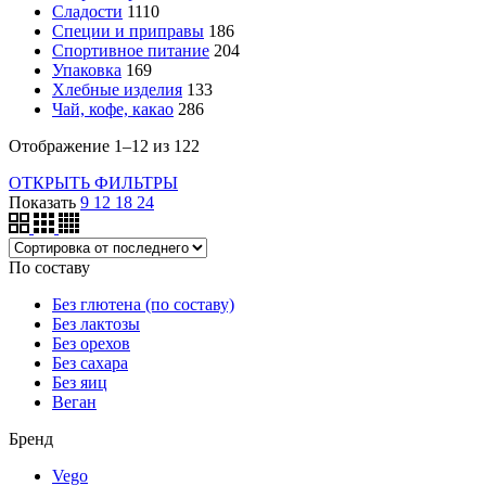
Сладости
1110
Специи и приправы
186
Спортивное питание
204
Упаковка
169
Хлебные изделия
133
Чай, кофе, какао
286
Отображение 1–12 из 122
ОТКРЫТЬ ФИЛЬТРЫ
Показать
9
12
18
24
По составу
Без глютена (по составу)
Без лактозы
Без орехов
Без сахара
Без яиц
Веган
Бренд
Vego