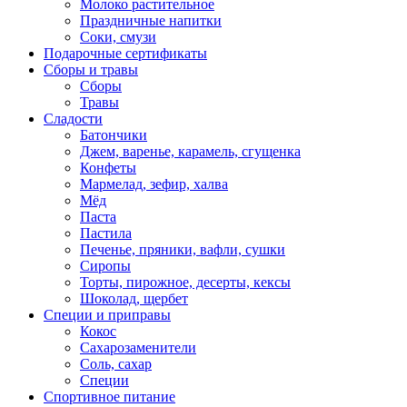
Молоко растительное
Праздничные напитки
Соки, смузи
Подарочные сертификаты
Сборы и травы
Сборы
Травы
Сладости
Батончики
Джем, варенье, карамель, сгущенка
Конфеты
Мармелад, зефир, халва
Мёд
Паста
Пастила
Печенье, пряники, вафли, сушки
Сиропы
Торты, пирожное, десерты, кексы
Шоколад, щербет
Специи и приправы
Кокос
Сахарозаменители
Соль, сахар
Специи
Спортивное питание