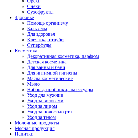
Орехи
Снеки
Сухофрукты
Здоровье
Помощь организму
Бальзамы
Для здоровья
Клечатка, отруби
Суперфуды
Косметика
Декоративная косметика, парфюм
Детская косметика
Для ванны и бани
Для интимной гигиены
Масла косметические
Мыло
Наборы, пробники, аксессуары
Уход для мужчин
Уход за волосами
Уход за лицом
Уход за полостью рта
Уход за телом
Молочные продукты
Мясная продукция
Напитки