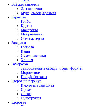
Тофу
Всё для выпечки
Для выпечки
Мука, смеси, крахмал
Гарниры
Грибы
Крупы
Макароны
Микрозелень
Семена, зерно
Завтраки
Гранола
Каши
Сухие завтраки
Хлопья
Заморозка
Замороженные овощи, ягоды, фрукты
Мороженое
Полуфабрикаты
Здоровый перекус
Кукуруза воздушная
Орехи
Снеки
Сухофрукты
Здоровье