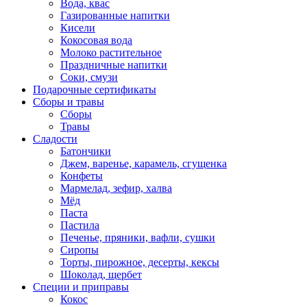
Вода, квас
Газированные напитки
Кисели
Кокосовая вода
Молоко растительное
Праздничные напитки
Соки, смузи
Подарочные сертификаты
Сборы и травы
Сборы
Травы
Сладости
Батончики
Джем, варенье, карамель, сгущенка
Конфеты
Мармелад, зефир, халва
Мёд
Паста
Пастила
Печенье, пряники, вафли, сушки
Сиропы
Торты, пирожное, десерты, кексы
Шоколад, щербет
Специи и приправы
Кокос