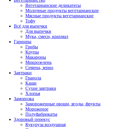
Вегетарианство
Вегетарианские деликатесы
Молочные продукты вегетарианские
Мясные продукты вегетарианские
Тофу
Всё для выпечки
Для выпечки
Мука, смеси, крахмал
Гарниры
Грибы
Крупы
Макароны
Микрозелень
Семена, зерно
Завтраки
Гранола
Каши
Сухие завтраки
Хлопья
Заморозка
Замороженные овощи, ягоды, фрукты
Мороженое
Полуфабрикаты
Здоровый перекус
Кукуруза воздушная