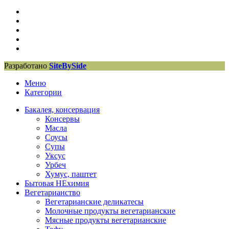
Разработано
SiteBySide
Меню
Категории
Бакалея, консервация
Консервы
Масла
Соусы
Супы
Уксус
Урбеч
Хумус, паштет
Бытовая НЕхимия
Вегетарианство
Вегетарианские деликатесы
Молочные продукты вегетарианские
Мясные продукты вегетарианские