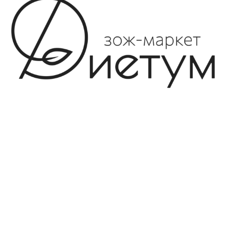
8-982-817-94-74
8-982-817-94-64
idietum@yandex.ru
Социальные сети: