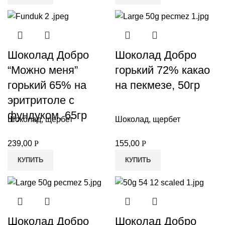
Шоколад Добро
Шоколад Добро
“Можно меня”
горький 72% какао
горький 65% на
на пекмезе, 50гр
эритритоле с
фундуком, 65гр
Шоколад, щербет
Шоколад, щербет
239,00
Р
155,00
Р
КУПИТЬ
КУПИТЬ
Шоколад Добро
Шоколад Добро