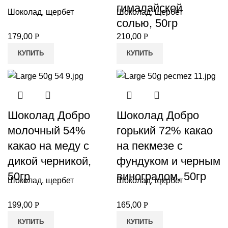
гималайской
Шоколад, щербет
Шоколад, щербет
солью, 50гр
179,00
Р
210,00
Р
КУПИТЬ
КУПИТЬ
Шоколад Добро
Шоколад Добро
и
молочный 54%
горький 72% какао
какао на меду с
на пекмезе с
дикой черникой,
фундуком и черным
50гр
виноградом, 50гр
Шоколад, щербет
Шоколад, щербет
199,00
Р
165,00
Р
КУПИТЬ
КУПИТЬ