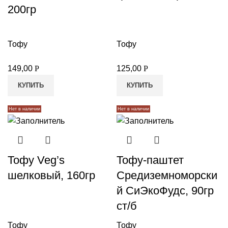
200гр
Тофу
Тофу
149,00
Р
125,00
Р
КУПИТЬ
КУПИТЬ
Нет в наличии
Нет в наличии
Тофу Veg’s
Тофу-паштет
шелковый, 160гр
Средиземноморски
й СиЭкоФудс, 90гр
ст/б
Тофу
Тофу