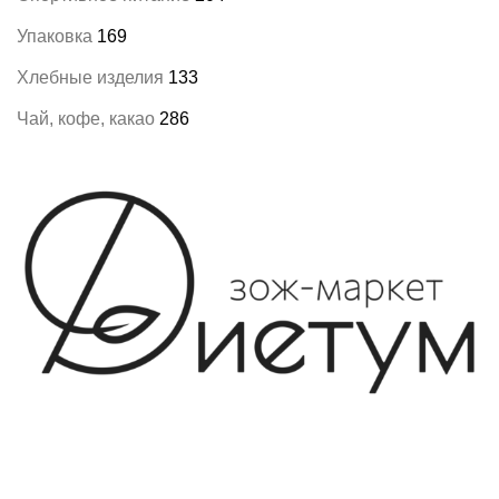
Упаковка
169
Хлебные изделия
133
Чай, кофе, какао
286
8-982-817-94-74
8-982-817-94-64