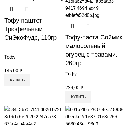
Тофу-паштет
Трюфельный
Тофу-паста Соймик
СиЭкоФудс, 110гр
малосольный
огурец с травами,
Тофу
260гр
145,00
Р
Тофу
КУПИТЬ
229,00
Р
КУПИТЬ