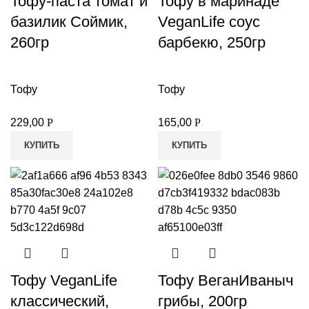
Тофу-паста томат и
Тофу в маринаде
базилик Соймик,
VeganLife соус
260гр
барбекю, 250гр
Тофу
Тофу
229,00
Р
165,00
Р
КУПИТЬ
КУПИТЬ
Тофу VeganLife
Тофу ВеганИваныч
классический,
грибы, 200гр