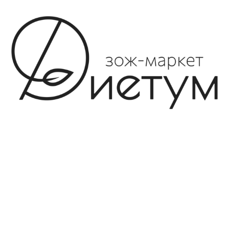
8-982-817-94-74
8-982-817-94-64
idietum@yandex.ru
Социальные сети: