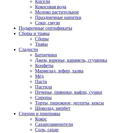
Кисели
Кокосовая вода
Молоко растительное
Праздничные напитки
Соки, смузи
Подарочные сертификаты
Сборы и травы
Сборы
Травы
Сладости
Батончики
Джем, варенье, карамель, сгущенка
Конфеты
Мармелад, зефир, халва
Мёд
Паста
Пастила
Печенье, пряники, вафли, сушки
Сиропы
Торты, пирожное, десерты, кексы
Шоколад, щербет
Специи и приправы
Кокос
Сахарозаменители
Соль, сахар