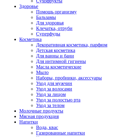
Сухофрукты
Здоровье
Помощь организму
Бальзамы
Для здоровья
Клечатка, отруби
Суперфуды
Косметика
Декоративная косметика, парфюм
Детская косметика
Для ванны и бани
Для интимной гигиены
Масла косметические
Мыло
Наборы, пробники, аксессуары
Уход для мужчин
Уход за волосами
Уход за лицом
Уход за полостью рта
Уход за телом
Молочные продукты
Мясная продукция
Напитки
Вода, квас
Газированные напитки