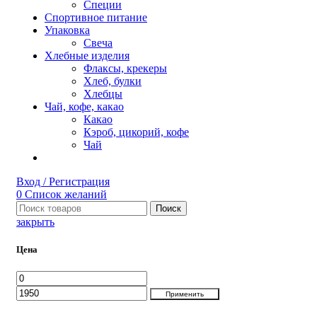
Специи
Спортивное питание
Упаковка
Свеча
Хлебные изделия
Флаксы, крекеры
Хлеб, булки
Хлебцы
Чай, кофе, какао
Какао
Кэроб, цикорий, кофе
Чай
Вход / Регистрация
0
Список желаний
Поиск
закрыть
Цена
Минимальная
Максимальная
цена
цена
Применить