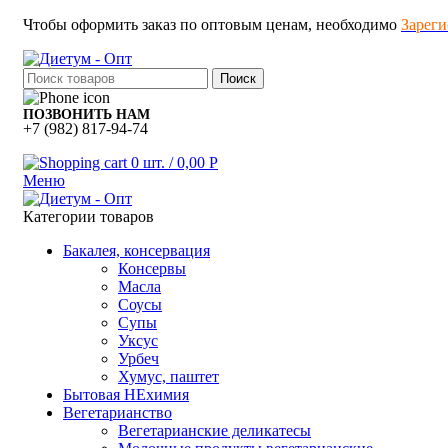
Чтобы оформить заказ по оптовым ценам, необходимо
Зареги
Поиск
ПОЗВОНИТЬ НАМ
+7 (982) 817-94-74
0
шт.
/
0,00
Р
Меню
Категории товаров
Бакалея, консервация
Консервы
Масла
Соусы
Супы
Уксус
Урбеч
Хумус, паштет
Бытовая НЕхимия
Вегетарианство
Вегетарианские деликатесы