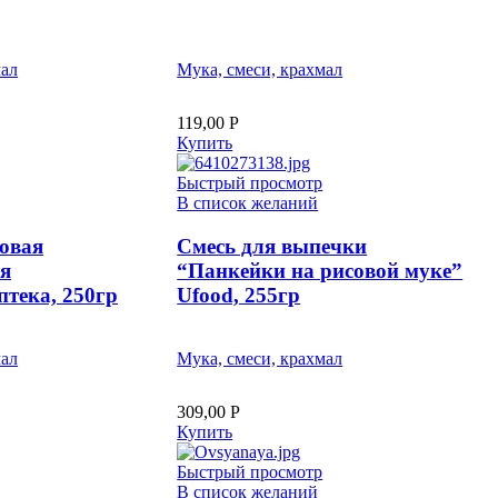
мал
Мука, смеси, крахмал
119,00
Р
Купить
Быстрый просмотр
В список желаний
овая
Смесь для выпечки
я
“Панкейки на рисовой муке”
птека, 250гр
Ufood, 255гр
мал
Мука, смеси, крахмал
309,00
Р
Купить
Быстрый просмотр
В список желаний