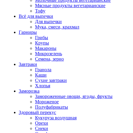
Молочные продукты вегетарианские
Мясные продукты вегетарианские
Тофу
Всё для выпечки
Для выпечки
Мука, смеси, крахмал
Гарниры
Грибы
Крупы
Макароны
Микрозелень
Семена, зерно
Завтраки
Гранола
Каши
Сухие завтраки
Хлопья
Заморозка
Замороженные овощи, ягоды, фрукты
Мороженое
Полуфабрикаты
Здоровый перекус
Кукуруза воздушная
Орехи
Снеки