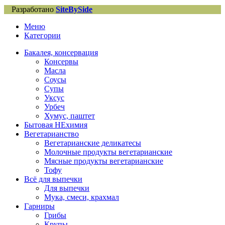
Разработано
SiteBySide
Меню
Категории
Бакалея, консервация
Консервы
Масла
Соусы
Супы
Уксус
Урбеч
Хумус, паштет
Бытовая НЕхимия
Вегетарианство
Вегетарианские деликатесы
Молочные продукты вегетарианские
Мясные продукты вегетарианские
Тофу
Всё для выпечки
Для выпечки
Мука, смеси, крахмал
Гарниры
Грибы
Крупы