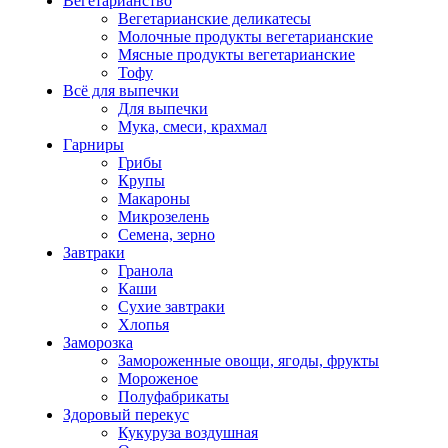
Вегетарианство
Вегетарианские деликатесы
Молочные продукты вегетарианские
Мясные продукты вегетарианские
Тофу
Всё для выпечки
Для выпечки
Мука, смеси, крахмал
Гарниры
Грибы
Крупы
Макароны
Микрозелень
Семена, зерно
Завтраки
Гранола
Каши
Сухие завтраки
Хлопья
Заморозка
Замороженные овощи, ягоды, фрукты
Мороженое
Полуфабрикаты
Здоровый перекус
Кукуруза воздушная