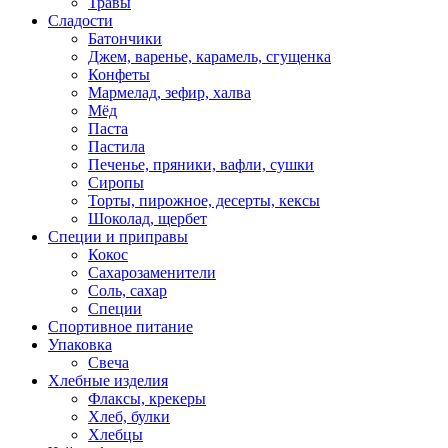
Травы
Сладости
Батончики
Джем, варенье, карамель, сгущенка
Конфеты
Мармелад, зефир, халва
Мёд
Паста
Пастила
Печенье, пряники, вафли, сушки
Сиропы
Торты, пирожное, десерты, кексы
Шоколад, щербет
Специи и приправы
Кокос
Сахарозаменители
Соль, сахар
Специи
Спортивное питание
Упаковка
Свеча
Хлебные изделия
Флаксы, крекеры
Хлеб, булки
Хлебцы