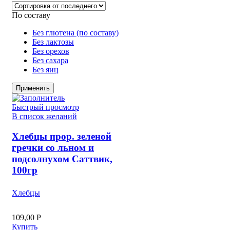
По составу
Без глютена (по составу)
Без лактозы
Без орехов
Без сахара
Без яиц
Применить
Быстрый просмотр
В список желаний
Хлебцы прор. зеленой
гречки со льном и
подсолнухом Саттвик,
100гр
Хлебцы
109,00
Р
Купить