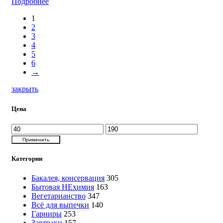
Подробнее
1
2
3
4
5
6
→
закрыть
Цена
Минимальная
Максимальная
цена
цена
Применить
Категории
Бакалея, консервация
305
Бытовая НЕхимия
163
Вегетарианство
347
Всё для выпечки
140
Гарниры
253
Завтраки
157