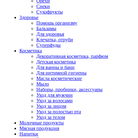
Орехи
Снеки
Сухофрукты
Здоровье
Помощь организму
Бальзамы
Для здоровья
Клечатка, отруби
Суперфуды
Косметика
Декоративная косметика, парфюм
Детская косметика
Для ванны и бани
Для интимной гигиены
Масла косметические
Мыло
Наборы, пробники, аксессуары
Уход для мужчин
Уход за волосами
Уход за лицом
Уход за полостью рта
Уход за телом
Молочные продукты
Мясная продукция
Напитки