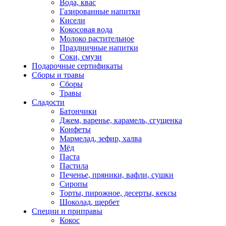
Вода, квас
Газированные напитки
Кисели
Кокосовая вода
Молоко растительное
Праздничные напитки
Соки, смузи
Подарочные сертификаты
Сборы и травы
Сборы
Травы
Сладости
Батончики
Джем, варенье, карамель, сгущенка
Конфеты
Мармелад, зефир, халва
Мёд
Паста
Пастила
Печенье, пряники, вафли, сушки
Сиропы
Торты, пирожное, десерты, кексы
Шоколад, щербет
Специи и приправы
Кокос