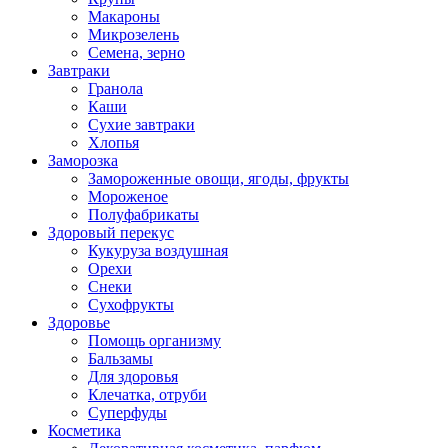
Макароны
Микрозелень
Семена, зерно
Завтраки
Гранола
Каши
Сухие завтраки
Хлопья
Заморозка
Замороженные овощи, ягоды, фрукты
Мороженое
Полуфабрикаты
Здоровый перекус
Кукуруза воздушная
Орехи
Снеки
Сухофрукты
Здоровье
Помощь организму
Бальзамы
Для здоровья
Клечатка, отруби
Суперфуды
Косметика