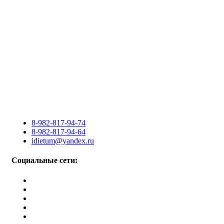
8-982-817-94-74
8-982-817-94-64
idietum@yandex.ru
Социальные сети: