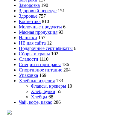
Заморозка
190
Здоровый перекус
151
Здоровье
757
Косметика
810
Молочные продукты
6
Мясная продукция
93
Напитки
157
НЕ для сайта
12
Подарочные сертификаты
6
Сборы и травы
102
Сладости
1110
Специи и приправы
186
Спортивное питание
204
Упаковка
169
Хлебные изделия
133
Флаксы, крекеры
10
Хлеб, булки
55
Хлебцы
68
Чай, кофе, какао
286