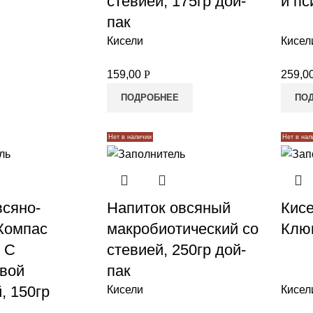
стевией, 175гр дой-
и пс
пак
Кисели
Кисел
159,00
Р
259,0
ПОДРОБНЕЕ
ПО
Нет в наличии
Нет в нал
всяно-
Напиток овсяный
Кис
Компас
макробиотический со
Клюк
 С
стевией, 250гр дой-
вой
пак
, 150гр
Кисели
Кисел