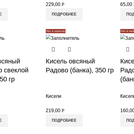
229,00
Р
65,00
Е
ПОДРОБНЕЕ
ПО
Нет в наличии
Нет в нал
всяный
Кисель овсяный
Кис
о свеклой
Радово (банка), 350 гр
Радо
350 гр
(бан
Кисели
Кисел
219,00
Р
160,0
Е
ПОДРОБНЕЕ
ПО