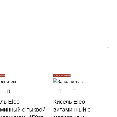
ичии
Нет в наличии
ль Eleo
Кисель Eleo
аминный с тыквой
витаминный с