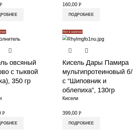
Р
160,00
Р
ДРОБНЕЕ
ПОДРОБНЕЕ
ичии
Нет в наличии
ель овсяный
Кисель Дары Памира
во с тыквой
мультипротеиновый б/
ка), 350 гр
с “Шиповник и
облепиха”, 130гр
и
Кисели
0
Р
399,00
Р
ДРОБНЕЕ
ПОДРОБНЕЕ