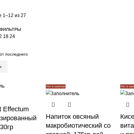
 1–12 из 27
 ФИЛЬТРЫ
2
18
24
Ь
Нет в наличии
Нет в нал
t Effectum
Напиток овсяный
Кисе
изированный
макробиотический со
вит
 30гр