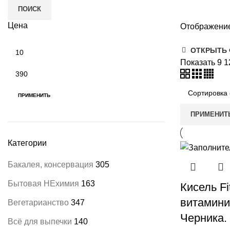
ПОИСК
Цена
Отображение
и
Минимальная
ОТКРЫТЬ
цена
Показать
9
1
Максимальная
цена
ПРИМЕНИТЬ
ПРИМЕНИТ
Категории
Бакалея, консервация
305
Бытовая НЕхимия
163
Кисель Fi
витамин
Вегетарианство
347
Черника.
Всё для выпечки
140