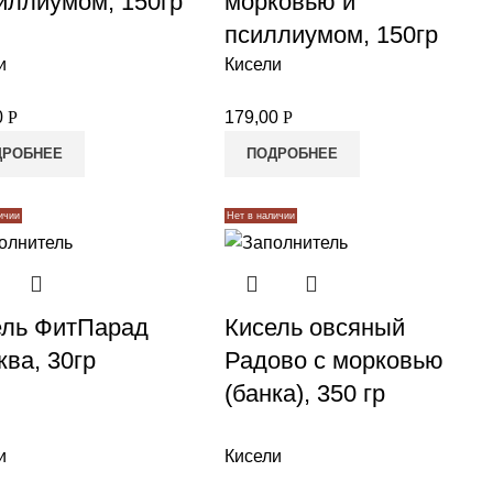
иллиумом, 150гр
морковью и
псиллиумом, 150гр
и
Кисели
0
Р
179,00
Р
ДРОБНЕЕ
ПОДРОБНЕЕ
ичии
Нет в наличии
ель ФитПарад
Кисель овсяный
ва, 30гр
Радово с морковью
(банка), 350 гр
и
Кисели