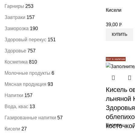
Гарниры
253
Кисели
Завтраки
157
39,00
Р
Заморозка
190
КУПИТЬ
Здоровый перекус
151
Здоровье
757
Нет в наличии
Косметика
810
Молочные продукты
6
Мясная продукция
93
Кисель о
Напитки
157
льняной 
Здоровья
Вода, квас
13
облепихо
Газированные напитки
57
косточкой
Кисели
Кисели
27