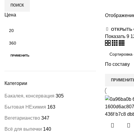
ПОИСК
Цена
Отображение
и
Минимальная
ОТКРЫТЬ
цена
Показать
9
1
Максимальная
цена
ПРИМЕНИТЬ
По составу
ПРИМЕНИТ
Категории
Бакалея, консервация
305
Бытовая НЕхимия
163
Вегетарианство
347
Всё для выпечки
140