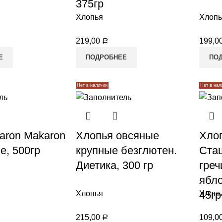
375гр
Хлопья
Хлопь
219,00
199,0
Р
Е
ПОДРОБНЕЕ
ПО
Нет в наличии
Нет в нал
aron Makaron
Хлопья овсяные
Хло
е, 500гр
крупные безглютен.
Ста
Диетика, 300 гр
гре
ябло
45гр
Хлопья
Хлопь
215,00
109,0
Р