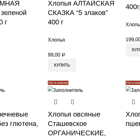
УМНАЯ
Хлопья АЛТАЙСКАЯ
400г
 зеленой
СКАЗКА “5 злаков”
0 г
400 г
Хлопь
199,0
Хлопья
КУП
99,00
Р
КУПИТЬ
Нет в наличии
Нет в нал
речневые
Хлопья овсяные
Хло
без глютена,
Сташевское
пше
ОРГАНИЧЕСКИЕ,