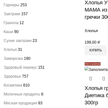
Хлопья 
Гарниры
253
МАМА из
Завтраки
157
гречки 30
Гранола
12
Хлопья
Каши
90
Сухие завтраки
23
199,00
Р
Хлопья
31
КУПИТЬ
Заморозка
190
Нет в наличии
Здоровый перекус
151
Здоровье
757
Косметика
810
Хлопья г
Молочные продукты
6
Диетика 
300гр
Мясная продукция
93