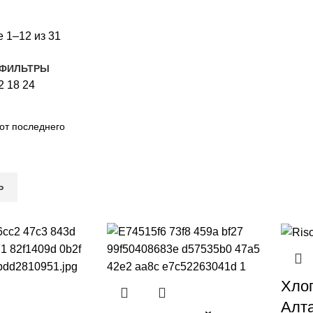
 1–12 из 31
 ФИЛЬТРЫ
2
18
24
Ь
Хло
Алта