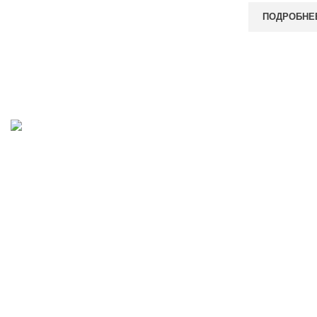
ПОДРОБНЕ
8-982-817-94-74
8-982-817-94-64
idietum@yandex.ru
Социальные сети: