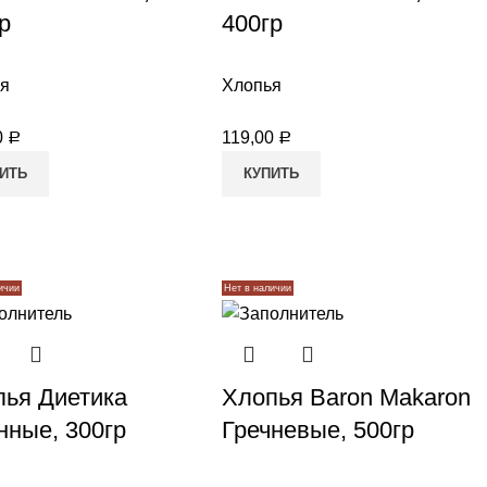
р
400гр
я
Хлопья
0
119,00
Р
Р
ИТЬ
КУПИТЬ
ичии
Нет в наличии
пья Диетика
Хлопья Baron Makaron
нные, 300гр
Гречневые, 500гр