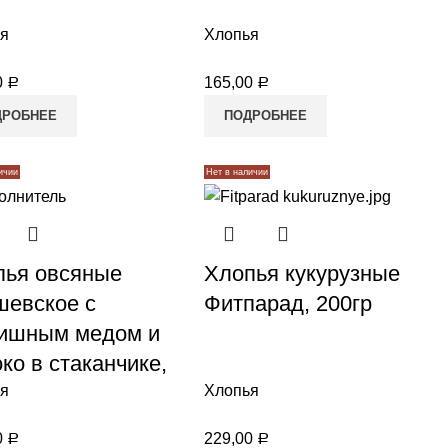
я
Хлопья
0
165,00
Р
Р
ДРОБНЕЕ
ПОДРОБНЕЕ
ичии
Нет в наличии
пья овсяные
Хлопья кукурузные
шевское с
Фитпарад, 200гр
чишным медом и
ко в стаканчике,
я
Хлопья
0
229,00
Р
Р