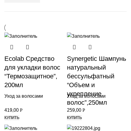
Ecolab Средство
Synergetic Шампунь
для укладки волос
натуральный
“Термозащитное”,
бессульфатный
200мл
“Объем и
укрепление
Уход за волосами
Уход за волосами
волос”,250мл
419,00
Р
259,00
Р
КУПИТЬ
КУПИТЬ