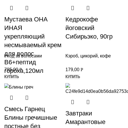
Мустаева ОНА
Кедрокофе
ИНАЯ
йоговский
укрепляющий
Сибирьэко, 90гр
несмываемый крем
для волос
Уход за волосами
Кэроб, цикорий, кофе
В6+пептид
гороха,120мл
795,00
Р
179,00
Р
и
КУПИТЬ
КУПИТЬ
Смесь Гарнец
Завтраки
Блины гречишные
Амарантовые
постные без