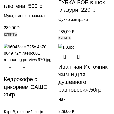
ГУБКА БОБ в шок
глютена, 500гр
глазури, 220гр
Мука, смеси, крахмал
Сухие завтраки
289,00
Р
285,00
Р
КУПИТЬ
КУПИТЬ
Иван-чай Источник
жизни Для
Кедрокофе с
душевного
цикорием САШЕ,
равновесия,50гр
25гр
Чай
229,00
Р
Кэроб, цикорий, кофе