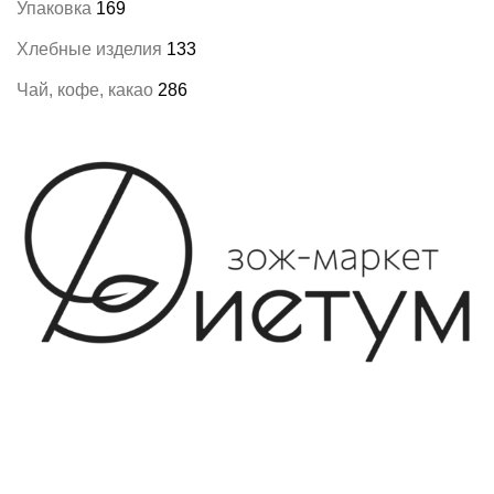
Упаковка
169
Хлебные изделия
133
Чай, кофе, какао
286
8-982-817-94-74
8-982-817-94-64
idietum@yandex.ru
Социальные сети: