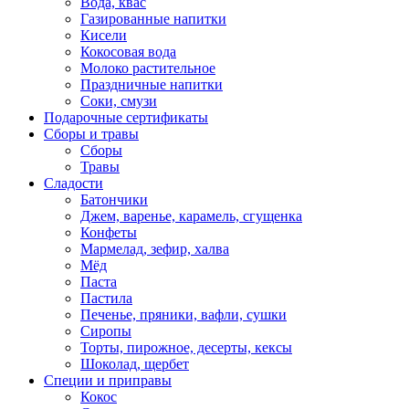
Вода, квас
Газированные напитки
Кисели
Кокосовая вода
Молоко растительное
Праздничные напитки
Соки, смузи
Подарочные сертификаты
Сборы и травы
Сборы
Травы
Сладости
Батончики
Джем, варенье, карамель, сгущенка
Конфеты
Мармелад, зефир, халва
Мёд
Паста
Пастила
Печенье, пряники, вафли, сушки
Сиропы
Торты, пирожное, десерты, кексы
Шоколад, щербет
Специи и приправы
Кокос