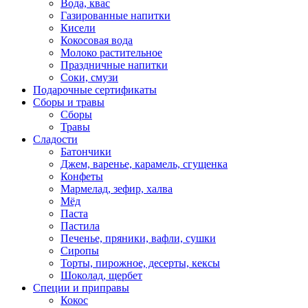
Вода, квас
Газированные напитки
Кисели
Кокосовая вода
Молоко растительное
Праздничные напитки
Соки, смузи
Подарочные сертификаты
Сборы и травы
Сборы
Травы
Сладости
Батончики
Джем, варенье, карамель, сгущенка
Конфеты
Мармелад, зефир, халва
Мёд
Паста
Пастила
Печенье, пряники, вафли, сушки
Сиропы
Торты, пирожное, десерты, кексы
Шоколад, щербет
Специи и приправы
Кокос