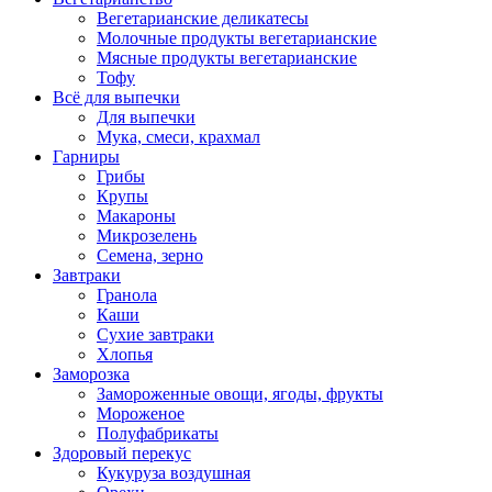
Вегетарианские деликатесы
Молочные продукты вегетарианские
Мясные продукты вегетарианские
Тофу
Всё для выпечки
Для выпечки
Мука, смеси, крахмал
Гарниры
Грибы
Крупы
Макароны
Микрозелень
Семена, зерно
Завтраки
Гранола
Каши
Сухие завтраки
Хлопья
Заморозка
Замороженные овощи, ягоды, фрукты
Мороженое
Полуфабрикаты
Здоровый перекус
Кукуруза воздушная