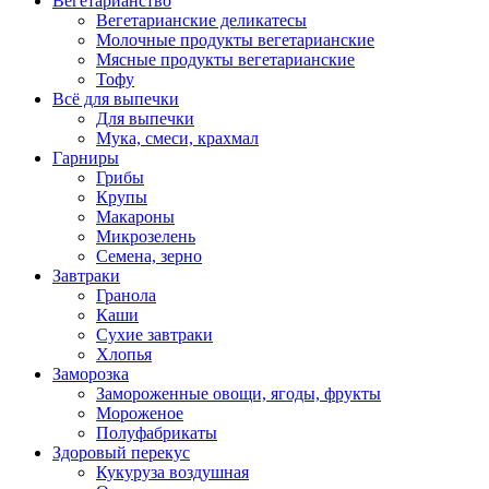
Вегетарианство
Вегетарианские деликатесы
Молочные продукты вегетарианские
Мясные продукты вегетарианские
Тофу
Всё для выпечки
Для выпечки
Мука, смеси, крахмал
Гарниры
Грибы
Крупы
Макароны
Микрозелень
Семена, зерно
Завтраки
Гранола
Каши
Сухие завтраки
Хлопья
Заморозка
Замороженные овощи, ягоды, фрукты
Мороженое
Полуфабрикаты
Здоровый перекус
Кукуруза воздушная