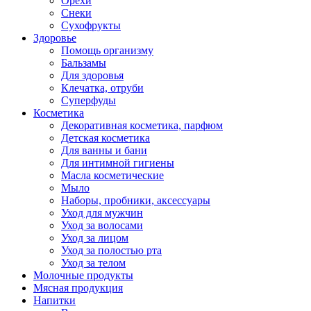
Орехи
Снеки
Сухофрукты
Здоровье
Помощь организму
Бальзамы
Для здоровья
Клечатка, отруби
Суперфуды
Косметика
Декоративная косметика, парфюм
Детская косметика
Для ванны и бани
Для интимной гигиены
Масла косметические
Мыло
Наборы, пробники, аксессуары
Уход для мужчин
Уход за волосами
Уход за лицом
Уход за полостью рта
Уход за телом
Молочные продукты
Мясная продукция
Напитки