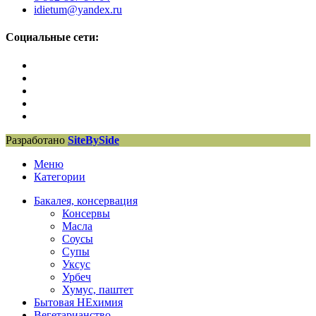
idietum@yandex.ru
Социальные сети:
Разработано
SiteBySide
Меню
Категории
Бакалея, консервация
Консервы
Масла
Соусы
Супы
Уксус
Урбеч
Хумус, паштет
Бытовая НЕхимия
Вегетарианство