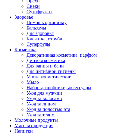
Орехи
Снеки
Сухофрукты
Здоровье
Помощь организму
Бальзамы
Для здоровья
Клечатка, отруби
Суперфуды
Косметика
Декоративная косметика, парфюм
Детская косметика
Для ванны и бани
Для интимной гигиены
Масла косметические
Мыло
Наборы, пробники, аксессуары
Уход для мужчин
Уход за волосами
Уход за лицом
Уход за полостью рта
Уход за телом
Молочные продукты
Мясная продукция
Напитки