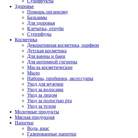
Сухофрукты
Здоровье
Помощь организму
Бальзамы
Для здоровья
Клечатка, отруби
Суперфуды
Косметика
Декоративная косметика, парфюм
Детская косметика
Для ванны и бани
Для интимной гигиены
Масла косметические
Мыло
Наборы, пробники, аксессуары
Уход для мужчин
Уход за волосами
Уход за лицом
Уход за полостью рта
Уход за телом
Молочные продукты
Мясная продукция
Напитки
Вода, квас
Газированные напитки