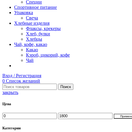
Специи
Спортивное питание
Упаковка
Свеча
Хлебные изделия
Флаксы, крекеры
Хлеб, булки
Хлебцы
Чай, кофе, какао
Какао
Кэроб, цикорий, кофе
Чай
Вход / Регистрация
0
Список желаний
Поиск
закрыть
Цена
Минимальная
Максимальная
Примен
цена
цена
Категории