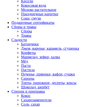
Кисели
Кокосовая вода
Молоко растительное
Праздничные напитки
Соки, смузи
Подарочные сертификаты
Сборы и травы
Сборы
Травы
Сладости
Батончики
Джем, варенье, карамель, сгущенка
Конфеты
Мармелад, зефир, халва
Мёд
Паста
Пастила
Печенье, пряники, вафли, сушки
Сиропы
Торты, пирожное, десерты, кексы
Шоколад, щербет
Специи и приправы
Кокос
Сахарозаменители
Соль, сахар