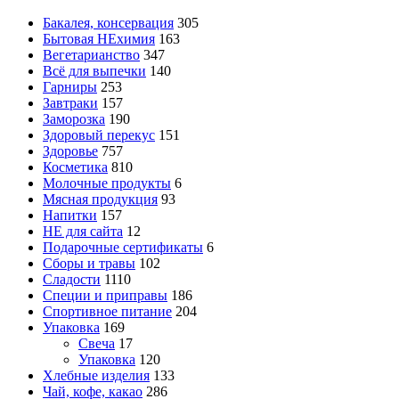
Бакалея, консервация
305
Бытовая НЕхимия
163
Вегетарианство
347
Всё для выпечки
140
Гарниры
253
Завтраки
157
Заморозка
190
Здоровый перекус
151
Здоровье
757
Косметика
810
Молочные продукты
6
Мясная продукция
93
Напитки
157
НЕ для сайта
12
Подарочные сертификаты
6
Сборы и травы
102
Сладости
1110
Специи и приправы
186
Спортивное питание
204
Упаковка
169
Свеча
17
Упаковка
120
Хлебные изделия
133
Чай, кофе, какао
286