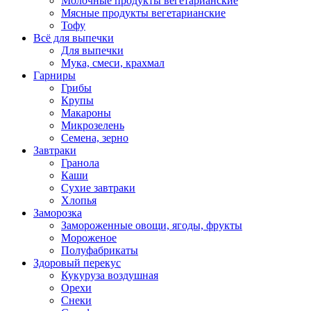
Молочные продукты вегетарианские
Мясные продукты вегетарианские
Тофу
Всё для выпечки
Для выпечки
Мука, смеси, крахмал
Гарниры
Грибы
Крупы
Макароны
Микрозелень
Семена, зерно
Завтраки
Гранола
Каши
Сухие завтраки
Хлопья
Заморозка
Замороженные овощи, ягоды, фрукты
Мороженое
Полуфабрикаты
Здоровый перекус
Кукуруза воздушная
Орехи
Снеки