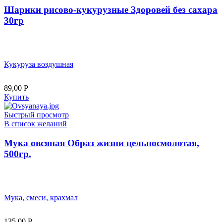
Шарики рисово-кукурузные Здоровей без сахара
30гр
Кукуруза воздушная
89,00
Р
Купить
Быстрый просмотр
В список желаний
Мука овсяная Образ жизни цельносмолотая,
500гр.
Мука, смеси, крахмал
135,00
Р