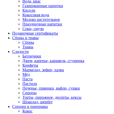
Вода, квас
Газированные напитки
Кисели
Кокосовая вода
Молоко растительное
Праздничные напитки
Соки, смузи
Подарочные сертификаты
Сборы и травы
Сборы
Травы
Сладости
Батончики
Джем, варенье, карамель, сгущенка
Конфеты
Мармелад, зефир, халва
Мёд
Паста
Пастила
Печенье, пряники, вафли, сушки
Сиропы
Торты, пирожное, десерты, кексы
Шоколад, щербет
Специи и приправы
Кокос