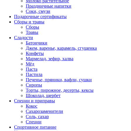
Молоко растительное
Праздничные напитки
Соки, смузи
Подарочные сертификаты
Сборы и травы
Сборы
Травы
Сладости
Батончики
Джем, варенье, карамель, сгущенка
Конфеты
Мармелад, зефир, халва
Мёд
Паста
Пастила
Печенье, пряники, вафли, сушки
Сиропы
Торты, пирожное, десерты, кексы
Шоколад, щербет
Специи и приправы
Кокос
Сахарозаменители
Соль, сахар
Специи
Спортивное питание