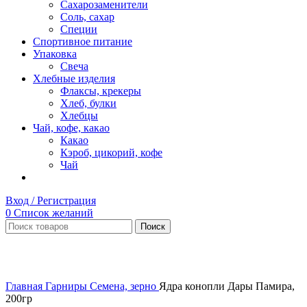
Сахарозаменители
Соль, сахар
Специи
Спортивное питание
Упаковка
Свеча
Хлебные изделия
Флаксы, крекеры
Хлеб, булки
Хлебцы
Чай, кофе, какао
Какао
Кэроб, цикорий, кофе
Чай
Вход / Регистрация
0
Список желаний
Поиск
Увеличить
Главная
Гарниры
Семена, зерно
Ядра конопли Дары Памира,
200гр