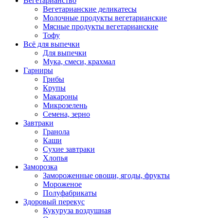
Вегетарианство
Вегетарианские деликатесы
Молочные продукты вегетарианские
Мясные продукты вегетарианские
Тофу
Всё для выпечки
Для выпечки
Мука, смеси, крахмал
Гарниры
Грибы
Крупы
Макароны
Микрозелень
Семена, зерно
Завтраки
Гранола
Каши
Сухие завтраки
Хлопья
Заморозка
Замороженные овощи, ягоды, фрукты
Мороженое
Полуфабрикаты
Здоровый перекус
Кукуруза воздушная