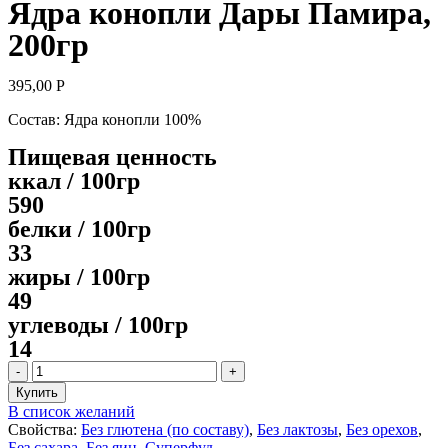
Ядра конопли Дары Памира,
200гр
395,00
Р
Состав: Ядра конопли 100%
Пищевая ценность
ккал / 100гр
590
белки / 100гр
33
жиры / 100гр
49
углеводы / 100гр
14
Количество
товара
Купить
Ядра
В список желаний
конопли
Свойства:
Без глютена (по составу)
,
Без лактозы
,
Без орехов
,
Дары
Без сахара
,
Без яиц
,
Суперфуд