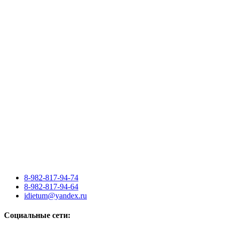
8-982-817-94-74
8-982-817-94-64
idietum@yandex.ru
Социальные сети: