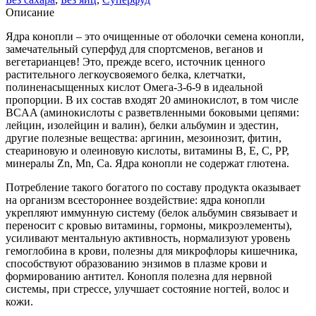
Памира,
Описание
200гр
Ядра конопли – это очищенные от оболочки семена конопли,
замечательный суперфуд для спортсменов, веганов и
вегетарианцев! Это, прежде всего, источник ценного
растительного легкоусвояемого белка, клетчатки,
полиненасыщенных кислот Омега-3-6-9 в идеальной
пропорции. В их состав входят 20 аминокислот, в том числе
BCAA (аминокислоты с разветвленными боковыми цепями:
лейцин, изолейцин и валин), белки альбумин и эдестин,
другие полезные вещества: аргинин, мезоинозит, фитин,
стеариновую и олеиновую кислоты, витамины В, Е, С, РР,
минералы Zn, Mn, Ca. Ядра конопли не содержат глютена.
Потребление такого богатого по составу продукта оказывает
на организм всестороннее воздействие: ядра конопли
укрепляют иммунную систему (белок альбумин связывает и
переносит с кровью витамины, гормоны, микроэлементы),
усиливают ментальную активность, нормализуют уровень
гемоглобина в крови, полезны для микрофлоры кишечника,
способствуют образованию энзимов в плазме крови и
формированию антител. Конопля полезна для нервной
системы, при стрессе, улучшает состояние ногтей, волос и
кожи.