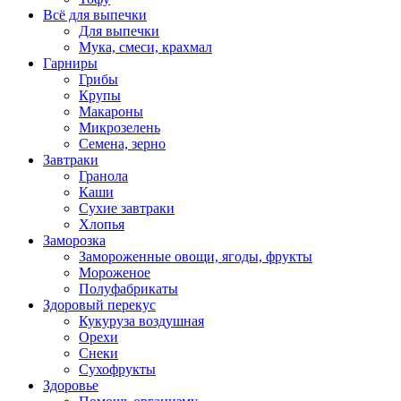
Всё для выпечки
Для выпечки
Мука, смеси, крахмал
Гарниры
Грибы
Крупы
Макароны
Микрозелень
Семена, зерно
Завтраки
Гранола
Каши
Сухие завтраки
Хлопья
Заморозка
Замороженные овощи, ягоды, фрукты
Мороженое
Полуфабрикаты
Здоровый перекус
Кукуруза воздушная
Орехи
Снеки
Сухофрукты
Здоровье