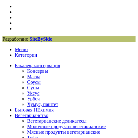
Разработано
SiteBySide
Меню
Категории
Бакалея, консервация
Консервы
Масла
Соусы
Супы
Уксус
Урбеч
Хумус, паштет
Бытовая НЕхимия
Вегетарианство
Вегетарианские деликатесы
Молочные продукты вегетарианские
Мясные продукты вегетарианские
Тофу