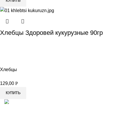
КУПИТЬ
Хлебцы Здоровей кукурузные 90гр
Хлебцы
129,00
Р
КУПИТЬ
8-982-817-94-74
8-982-817-94-64
idietum@yandex.ru