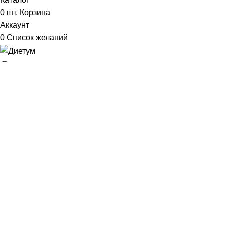
0
шт.
Корзина
Аккаунт
0
Список желаний
Диетум
Менеджер
I will be back soon
Добрый день!
У вас возникли вопросы? Мы с удовольствием на них
ответим!
Задать вопрос: