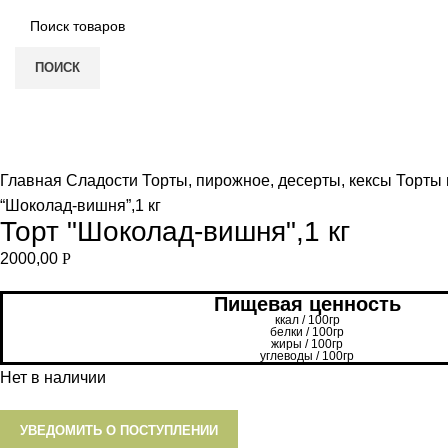
ПОИСК
Нет в наличии
Увеличить
Главная
Сладости
Торты, пирожное, десерты, кексы
Торты 
“Шоколад-вишня”,1 кг
Торт "Шоколад-вишня",1 кг
2000,00
Р
Пищевая ценность
ккал / 100гр
белки / 100гр
жиры / 100гр
углеводы / 100гр
Нет в наличии
УВЕДОМИТЬ О ПОСТУПЛЕНИИ