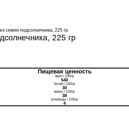
из семян подсолнечника, 225 гр
дсолнечника, 225 гр
Пищевая ценность
ккал / 100гр
540
белки / 100гр
30
жиры / 100гр
38
углеводы / 100гр
4