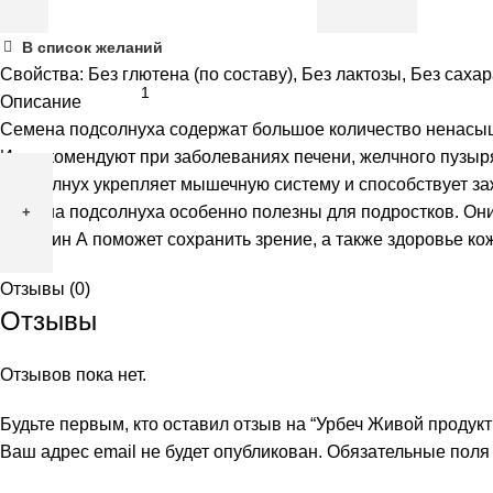
Количество
В список желаний
товара
Свойства:
Без глютена (по составу)
,
Без лактозы
,
Без сахар
Урбеч
Описание
Живой
Семена подсолнуха содержат большое количество ненасыще
продукт
Их рекомендуют при заболеваниях печени, желчного пузыря
из
Подсолнух укрепляет мышечную систему и способствует заж
семян
Семена подсолнуха особенно полезны для подростков. Они 
подсолнечника,
Витамин А поможет сохранить зрение, а также здоровье кож
225
Отзывы (0)
гр
Отзывы
Отзывов пока нет.
Будьте первым, кто оставил отзыв на “Урбеч Живой продукт
Ваш адрес email не будет опубликован.
Обязательные пол