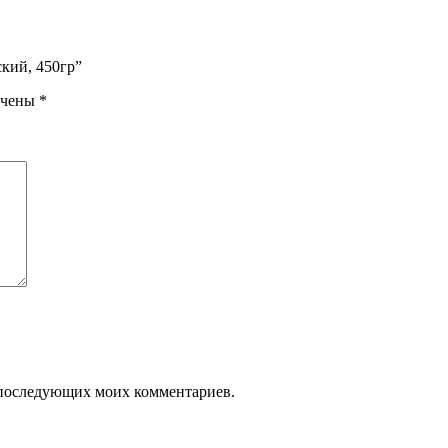
ский, 450гр”
ечены
*
ля последующих моих комментариев.