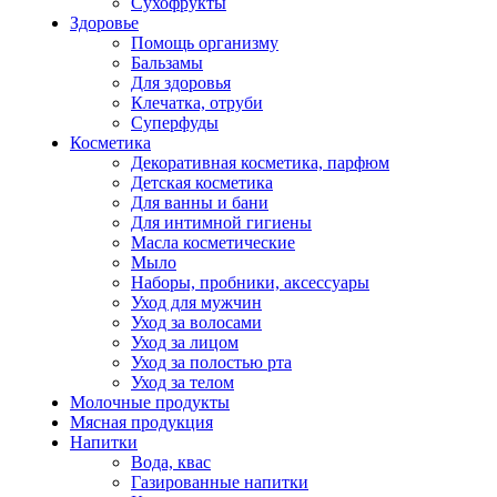
Сухофрукты
Здоровье
Помощь организму
Бальзамы
Для здоровья
Клечатка, отруби
Суперфуды
Косметика
Декоративная косметика, парфюм
Детская косметика
Для ванны и бани
Для интимной гигиены
Масла косметические
Мыло
Наборы, пробники, аксессуары
Уход для мужчин
Уход за волосами
Уход за лицом
Уход за полостью рта
Уход за телом
Молочные продукты
Мясная продукция
Напитки
Вода, квас
Газированные напитки