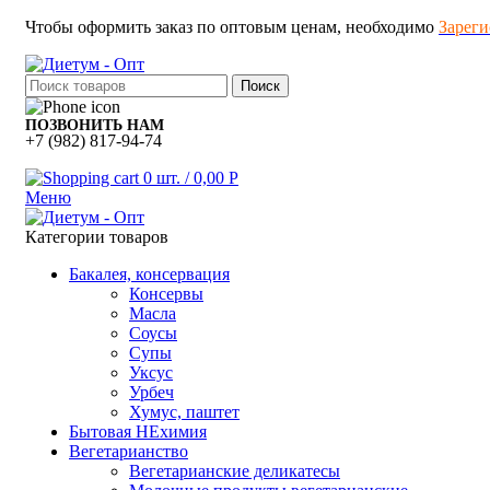
Чтобы оформить заказ по оптовым ценам, необходимо
Зареги
Поиск
ПОЗВОНИТЬ НАМ
+7 (982) 817-94-74
0
шт.
/
0,00
Р
Меню
Категории товаров
Бакалея, консервация
Консервы
Масла
Соусы
Супы
Уксус
Урбеч
Хумус, паштет
Бытовая НЕхимия
Вегетарианство
Вегетарианские деликатесы