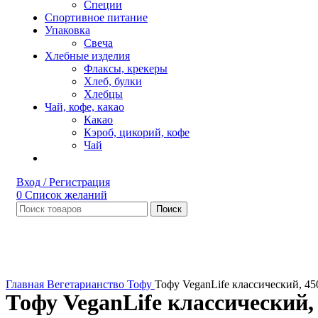
Специи
Спортивное питание
Упаковка
Свеча
Хлебные изделия
Флаксы, крекеры
Хлеб, булки
Хлебцы
Чай, кофе, какао
Какао
Кэроб, цикорий, кофе
Чай
Вход / Регистрация
0
Список желаний
Поиск
Нет в наличии
Увеличить
Главная
Вегетарианство
Тофу
Тофу VeganLife классический, 45
Тофу VeganLife классический,