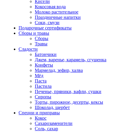
Кисели
Кокосовая вода
Молоко растительное
Праздничные напитки
Соки, смузи
Подарочные сертификаты
Сборы и травы
Сборы
Травы
Сладости
Батончики
Джем, варенье, карамель, сгущенка
Конфеты
Мармелад, зефир, халва
Мёд
Паста
Пастила
Печенье, пряники, вафли, сушки
Сиропы
Торты, пирожное, десерты, кексы
Шоколад, щербет
Специи и приправы
Кокос
Сахарозаменители
Соль, сахар