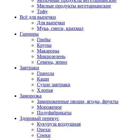
Молочные продукты вегетарианские
Мясные продукты вегетарианские
Тофу
Всё для выпечки
Для выпечки
Мука, смеси, крахмал
Гарниры
Грибы
Крупы
Макароны
Микрозелень
Семена, зерно
Завтраки
Гранола
Каши
Сухие завтраки
Хлопья
Заморозка
Замороженные овощи, ягоды, фрукты
Мороженое
Полуфабрикаты
Здоровый перекус
Кукуруза воздушная
Орехи
Снеки