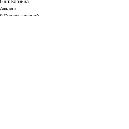
0
шт.
Корзина
Аккаунт
0
Список желаний
Диетум
Менеджер
I will be back soon
Добрый день!
У вас возникли вопросы? Мы с удовольствием на них
ответим!
Задать вопрос: