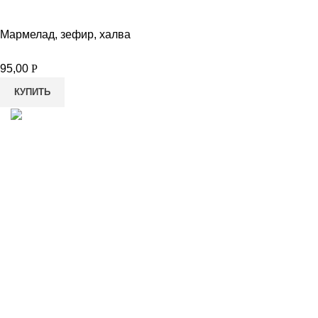
Мармелад, зефир, халва
95,00
Р
КУПИТЬ
8-982-817-94-74
8-982-817-94-64
idietum@yandex.ru
Социальные сети: