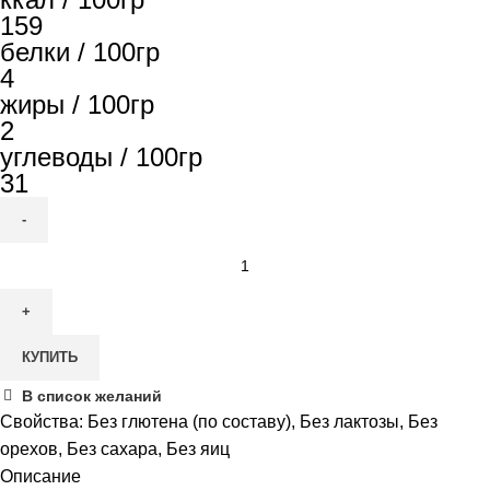
159
белки / 100гр
4
жиры / 100гр
2
углеводы / 100гр
31
Количество
товара
Сырники
Dietum
КУПИТЬ
пшённые
с
В список желаний
изюмом,
Свойства:
Без глютена (по составу)
,
Без лактозы
,
Без
500гр
орехов
,
Без сахара
,
Без яиц
Описание