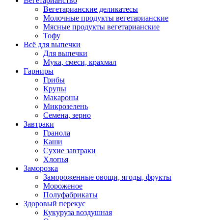
Вегетарианство
Вегетарианские деликатесы
Молочные продукты вегетарианские
Мясные продукты вегетарианские
Тофу
Всё для выпечки
Для выпечки
Мука, смеси, крахмал
Гарниры
Грибы
Крупы
Макароны
Микрозелень
Семена, зерно
Завтраки
Гранола
Каши
Сухие завтраки
Хлопья
Заморозка
Замороженные овощи, ягоды, фрукты
Мороженое
Полуфабрикаты
Здоровый перекус
Кукуруза воздушная