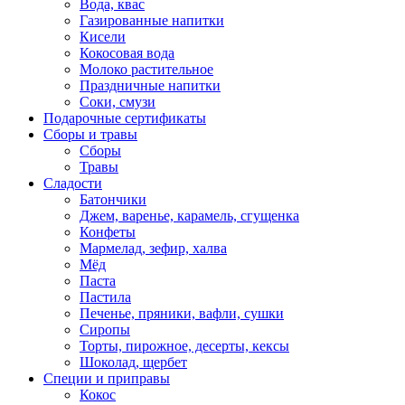
Вода, квас
Газированные напитки
Кисели
Кокосовая вода
Молоко растительное
Праздничные напитки
Соки, смузи
Подарочные сертификаты
Сборы и травы
Сборы
Травы
Сладости
Батончики
Джем, варенье, карамель, сгущенка
Конфеты
Мармелад, зефир, халва
Мёд
Паста
Пастила
Печенье, пряники, вафли, сушки
Сиропы
Торты, пирожное, десерты, кексы
Шоколад, щербет
Специи и приправы
Кокос