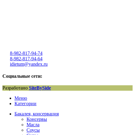
8-982-817-94-74
8-982-817-94-64
idietum@yandex.ru
Социальные сети:
Разработано
SiteBySide
Меню
Категории
Бакалея, консервация
Консервы
Масла
Соусы