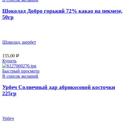
Шоколад Добро горький 72% какао на пекмезе,
50гр
Шоколад, щербет
155,00
Р
Купить
Быстрый просмотр
В список желаний
Урбеч Солнечный дар абрикосовой косточки
225гр
Урбеч