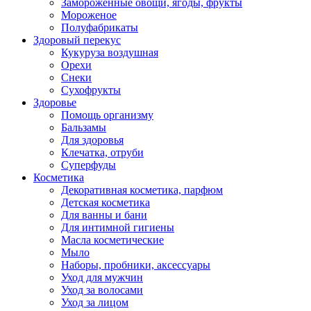
Замороженные овощи, ягоды, фрукты
Мороженое
Полуфабрикаты
Здоровый перекус
Кукуруза воздушная
Орехи
Снеки
Сухофрукты
Здоровье
Помощь организму
Бальзамы
Для здоровья
Клечатка, отруби
Суперфуды
Косметика
Декоративная косметика, парфюм
Детская косметика
Для ванны и бани
Для интимной гигиены
Масла косметические
Мыло
Наборы, пробники, аксессуары
Уход для мужчин
Уход за волосами
Уход за лицом