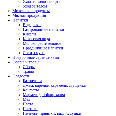
Уход за полостью рта
Уход за телом
Молочные продукты
Мясная продукция
Напитки
Вода, квас
Газированные напитки
Кисели
Кокосовая вода
Молоко растительное
Праздничные напитки
Соки, смузи
Подарочные сертификаты
Сборы и травы
Сборы
Травы
Сладости
Батончики
Джем, варенье, карамель, сгущенка
Конфеты
Мармелад, зефир, халва
Мёд
Паста
Пастила
Печенье, пряники, вафли, сушки