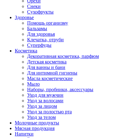
Орехи
Снеки
Сухофрукты
Здоровье
Помощь организму
Бальзамы
Для здоровья
Клечатка, отруби
Суперфуды
Косметика
Декоративная косметика, парфюм
Детская косметика
Для ванны и бани
Для интимной гигиены
Масла косметические
Мыло
Наборы, пробники, аксессуары
Уход для мужчин
Уход за волосами
Уход за лицом
Уход за полостью рта
Уход за телом
Молочные продукты
Мясная продукция
Напитки