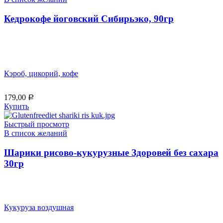
Кедрокофе йоговский Сибирьэко, 90гр
Кэроб, цикорий, кофе
179,00
Р
Купить
Быстрый просмотр
В список желаний
Шарики рисово-кукурузные Здоровей без сахара
30гр
Кукуруза воздушная