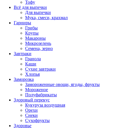
Тофу
Всё для выпечки
Для выпечки
Мука, смеси, крахмал
Гарниры
Грибы
Крупы
Макароны
Микрозелень
Семена, зерно
Завтраки
Гранола
Каши
Сухие завтраки
Хлопья
Заморозка
Замороженные овощи, ягоды, фрукты
Мороженое
Полуфабрикаты
Здоровый перекус
Кукуруза воздушная
Орехи
Снеки
Сухофрукты
Здоровье