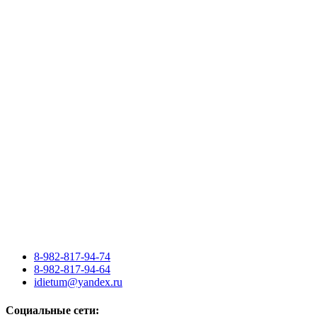
8-982-817-94-74
8-982-817-94-64
idietum@yandex.ru
Социальные сети: