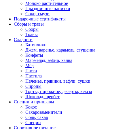
Молоко растительное
Праздничные напитки
Соки, смузи
Подарочные сертификаты
Сборы и травы
Сборы
Травы
Сладости
Батончики
Джем, варенье, карамель, сгущенка
Конфеты
Мармелад, зефир, халва
Мёд
Паста
Пастила
Печенье, пряники, вафли, сушки
Сиропы
Торты, пирожное, десерты, кексы
Шоколад, щербет
Специи и приправы
Кокос
Сахарозаменители
Соль, сахар
Специи
Спортивное питание