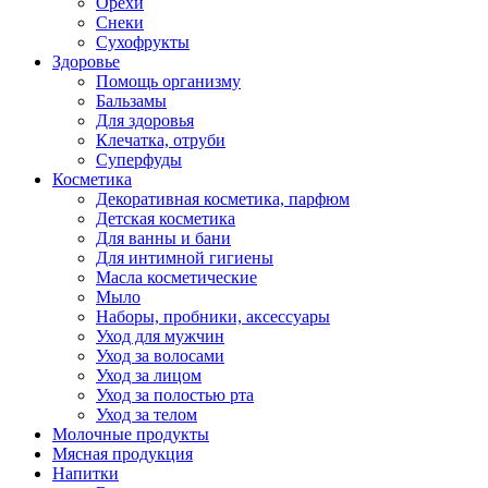
Орехи
Снеки
Сухофрукты
Здоровье
Помощь организму
Бальзамы
Для здоровья
Клечатка, отруби
Суперфуды
Косметика
Декоративная косметика, парфюм
Детская косметика
Для ванны и бани
Для интимной гигиены
Масла косметические
Мыло
Наборы, пробники, аксессуары
Уход для мужчин
Уход за волосами
Уход за лицом
Уход за полостью рта
Уход за телом
Молочные продукты
Мясная продукция
Напитки