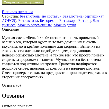
Уведомить о поступлении
В список желаний
Свойства:
Без глютена (по составу)
,
Без глютена (сертификат
AOECS)
,
Без лактозы
,
Без орехов
,
Без сахара
,
Без яиц
,
Для
фитнеса
,
Можно беременным
,
Можно детям
Описание
Мучная смесь «Белый хлеб» позволит испечь привычный
белый хлеб, который будет не только домашним и очень
вкусным, но и крайне полезным для здоровья. Выпечка из
таких смесей идеально подойдет людям, страдающим
непереносимостью глютена, а так же тем, кто просто привык
следить за здоровым питанием. Мучные смеси без глютена
создаются под четким контролем. Грамотно подбирается
исходное сырье, проводится контроль на наличие глютена.
Смесь проверяется как на предприятии производителя, так и в
сторонних лабораториях.
Отзывы (0)
Отзывы
Отзывов пока нет.