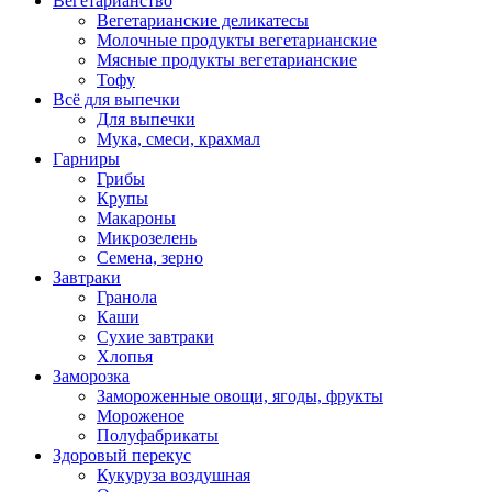
Вегетарианство
Вегетарианские деликатесы
Молочные продукты вегетарианские
Мясные продукты вегетарианские
Тофу
Всё для выпечки
Для выпечки
Мука, смеси, крахмал
Гарниры
Грибы
Крупы
Макароны
Микрозелень
Семена, зерно
Завтраки
Гранола
Каши
Сухие завтраки
Хлопья
Заморозка
Замороженные овощи, ягоды, фрукты
Мороженое
Полуфабрикаты
Здоровый перекус
Кукуруза воздушная