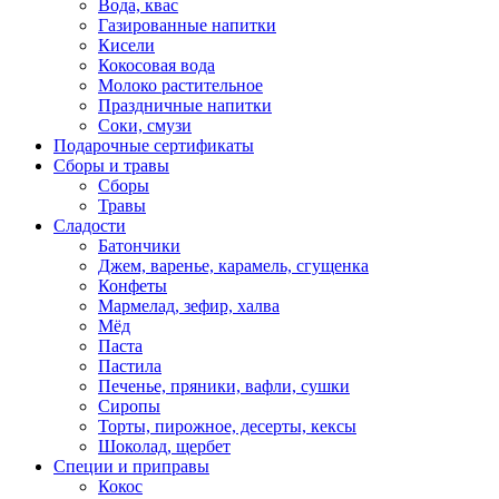
Вода, квас
Газированные напитки
Кисели
Кокосовая вода
Молоко растительное
Праздничные напитки
Соки, смузи
Подарочные сертификаты
Сборы и травы
Сборы
Травы
Сладости
Батончики
Джем, варенье, карамель, сгущенка
Конфеты
Мармелад, зефир, халва
Мёд
Паста
Пастила
Печенье, пряники, вафли, сушки
Сиропы
Торты, пирожное, десерты, кексы
Шоколад, щербет
Специи и приправы
Кокос