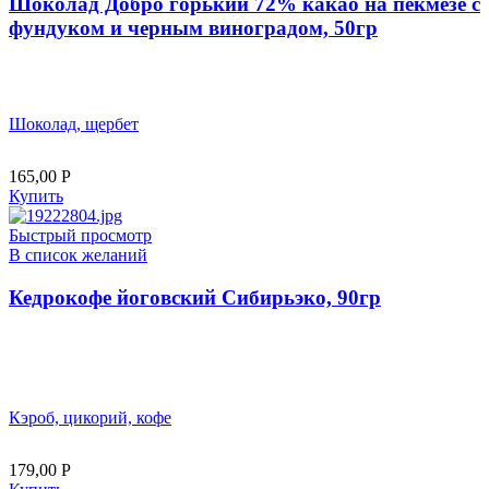
Шоколад Добро горький 72% какао на пекмезе с
фундуком и черным виноградом, 50гр
Шоколад, щербет
165,00
Р
Купить
Быстрый просмотр
В список желаний
Кедрокофе йоговский Сибирьэко, 90гр
Кэроб, цикорий, кофе
179,00
Р