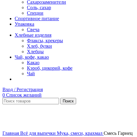
Сахарозаменители
Соль, сахар
Специи
Спортивное питание
Упаковка
Свеча
Хлебные изделия
Флаксы, крекеры
Хлеб, булки
Хлебцы
Чай, кофе, какао
Какао
Кэроб, цикорий, кофе
Чай
Вход / Регистрация
0
Список желаний
Поиск
Нет в наличии
Увеличить
Главная
Всё для выпечки
Мука, смеси, крахмал
Смесь Гарнец