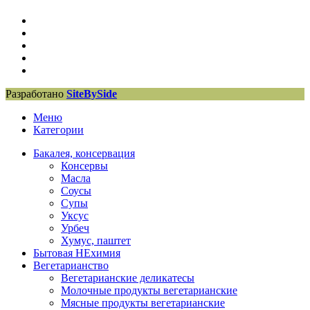
Разработано
SiteBySide
Меню
Категории
Бакалея, консервация
Консервы
Масла
Соусы
Супы
Уксус
Урбеч
Хумус, паштет
Бытовая НЕхимия
Вегетарианство
Вегетарианские деликатесы
Молочные продукты вегетарианские
Мясные продукты вегетарианские