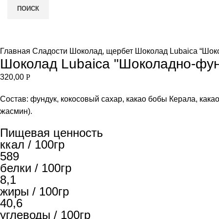
ПОИСК
НЕТ В НАЛИЧИИ
Увеличить
и
Главная
Сладости
Шоколад, щербет
Шоколад Lubaica “Шок
Шоколад Lubaica "Шоколадно-фун
320,00
Р
Состав: фундук, кокосовый сахар, какао бобы Керала, кака
жасмин).
Пищевая ценность
ккал / 100гр
589
белки / 100гр
8,1
жиры / 100гр
40,6
углеводы / 100гр