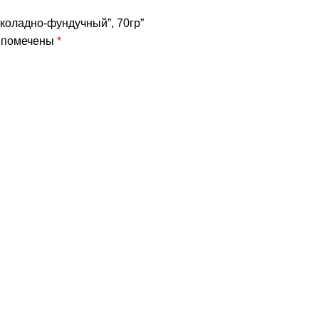
околадно-фундучный”, 70гр”
я помечены
*