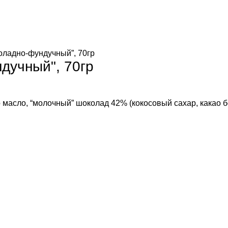
оладно-фундучный”, 70гр
дучный", 70гр
о масло, “молочный” шоколад 42% (кокосовый сахар, какао б