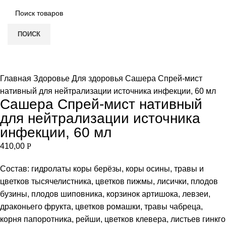
ПОИСК
Т В НАЛИЧИИ
Увеличить
Главная
Здоровье
Для здоровья
Сашера Спрей-мист
нативный для нейтрализации источника инфекции, 60 мл
Сашера Спрей-мист нативный
для нейтрализации источника
инфекции, 60 мл
410,00
Р
Состав: гидролаты коры берёзы, коры осины, травы и
цветков тысячелистника, цветков пижмы, лисички, плодов
бузины, плодов шиповника, корзинок артишока, левзеи,
драконьего фрукта, цветков ромашки, травы чабреца,
корня папоротника, рейши, цветков клевера, листьев гинкго