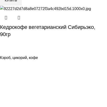
КУПИТЬ
Кедрокофе вегетарианский Сибирьэко,
90гр
Кэроб, цикорий, кофе
179,00
Р
КУПИТЬ
8-982-817-94-74
8-982-817-94-64
idietum@yandex.ru