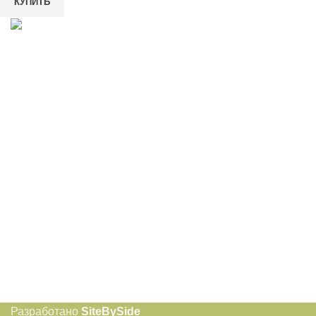
КУПИТЬ
8-982-817-94-74
8-982-817-94-64
idietum@yandex.ru
Социальные сети:
Разработано
SiteBySide