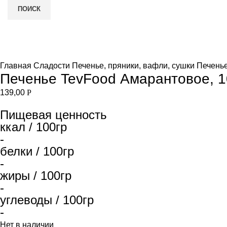
ПОИСК
Нет в наличии
и
Увеличить
Главная
Сладости
Печенье, пряники, вафли, сушки
Печень
Печенье TevFood Амарантовое, 1
139,00
Р
Пищевая ценность
ккал / 100гр
-
белки / 100гр
-
жиры / 100гр
-
углеводы / 100гр
-
Нет в наличии