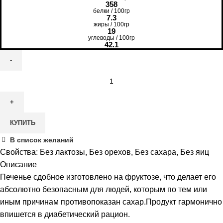
358
белки / 100гр
7.3
жиры / 100гр
19
углеводы / 100гр
42.1
Количество
товара
Печенье
DiYes
КУПИТЬ
Злаки
сдобное
В список желаний
с
Свойства:
Без лактозы
,
Без орехов
,
Без сахара
,
Без яиц
инулином,
Описание
330гр
Печенье сдобное изготовлено на фруктозе, что делает его
абсолютно безопасным для людей, которым по тем или
иным причинам противопоказан сахар.Продукт гармонично
впишется в диабетический рацион.