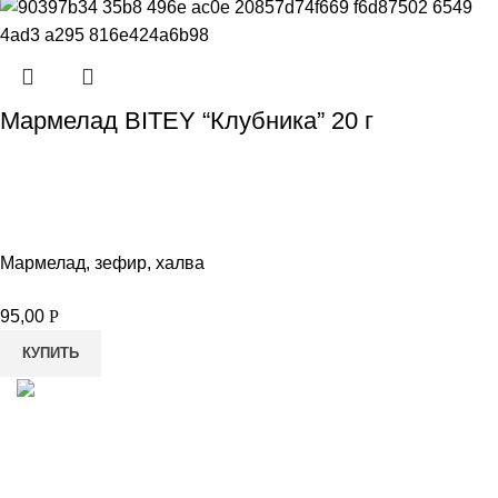
Мармелад BITEY “Клубника” 20 г
Мармелад, зефир, халва
95,00
Р
КУПИТЬ
8-982-817-94-74
8-982-817-94-64