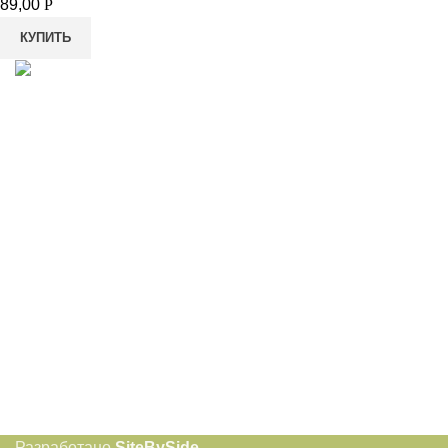
89,00
Р
КУПИТЬ
8-982-817-94-74
8-982-817-94-64
idietum@yandex.ru
Социальные сети:
Разработано
SiteBySide