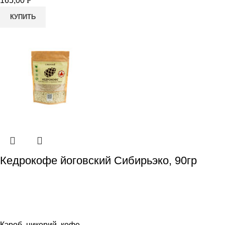
165,00
Р
КУПИТЬ
Кедрокофе йоговский Сибирьэко, 90гр
Кэроб, цикорий, кофе