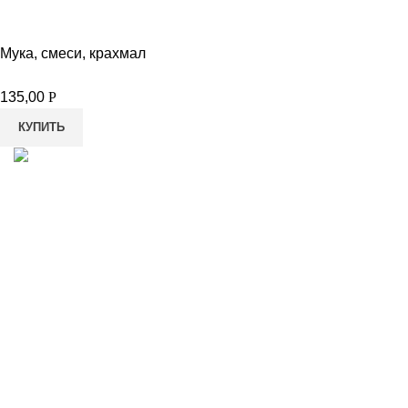
Мука, смеси, крахмал
135,00
Р
КУПИТЬ
8-982-817-94-74
8-982-817-94-64
idietum@yandex.ru
Социальные сети:
Разработано
SiteBySide
Мы используем файлы cookie для вашего удобства