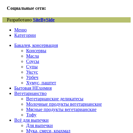
Социальные сети:
Разработано
SiteBySide
Меню
Категории
Бакалея, консервация
Консервы
Масла
Соусы
Супы
Уксус
Урбеч
Хумус, паштет
Бытовая НЕхимия
Вегетарианство
Вегетарианские деликатесы
Молочные продукты вегетарианские
Мясные продукты вегетарианские
Тофу
Всё для выпечки
Для выпечки
Мука, смеси, крахмал