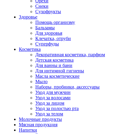
Орехи
Снеки
Сухофрукты
Здоровье
Помощь организму
Бальзамы
Для здоровья
Клечатка, отруби
Суперфуды
Косметика
Декоративная косметика, парфюм
Детская косметика
Для ванны и бани
Для интимной гигиены
Масла косметические
Мыло
Наборы, пробники, аксессуары
Уход для мужчин
Уход за волосами
Уход за лицом
Уход за полостью рта
Уход за телом
Молочные продукты
Мясная продукция
Напитки