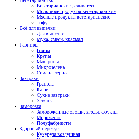
Вегетарианство
Вегетарианские деликатесы
Молочные продукты вегетарианские
Мясные продукты вегетарианские
Тофу
Всё для выпечки
Для выпечки
Мука, смеси, крахмал
Гарниры
Грибы
Крупы
Макароны
Микрозелень
Семена, зерно
Завтраки
Гранола
Каши
Сухие завтраки
Хлопья
Заморозка
Замороженные овощи, ягоды, фрукты
Мороженое
Полуфабрикаты
Здоровый перекус
Кукуруза воздушная