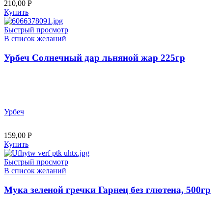
210,00
Р
Купить
Быстрый просмотр
В список желаний
Урбеч Солнечный дар льняной жар 225гр
Урбеч
159,00
Р
Купить
Быстрый просмотр
В список желаний
Мука зеленой гречки Гарнец без глютена, 500гр