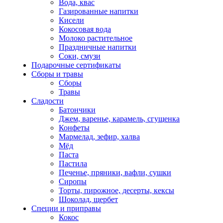
Вода, квас
Газированные напитки
Кисели
Кокосовая вода
Молоко растительное
Праздничные напитки
Соки, смузи
Подарочные сертификаты
Сборы и травы
Сборы
Травы
Сладости
Батончики
Джем, варенье, карамель, сгущенка
Конфеты
Мармелад, зефир, халва
Мёд
Паста
Пастила
Печенье, пряники, вафли, сушки
Сиропы
Торты, пирожное, десерты, кексы
Шоколад, щербет
Специи и приправы
Кокос