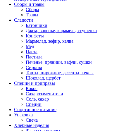
Сборы и травы
Сборы
Травы
Сладости
Батончики
Джем, варенье, карамель, сгущенка
Конфеты
Мармелад, зефир, халва
Мёд
Паста
Пастила
Печенье, пряники, вафли, сушки
Сиропы
Торты, пирожное, десерты, кексы
Шоколад, щербет
Специи и приправы
Кокос
Сахарозаменители
Соль, сахар
Специи
Спортивное питание
Упаковка
Свеча
Хлебные изделия
Флаксы, крекеры