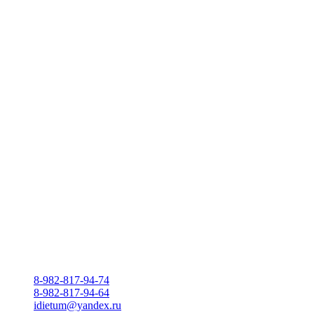
8-982-817-94-74
8-982-817-94-64
idietum@yandex.ru