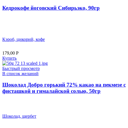
Кедрокофе йоговский Сибирьэко, 90гр
Кэроб, цикорий, кофе
179,00
Р
Купить
Быстрый просмотр
В список желаний
Шоколад Добро горький 72% какао на пекмезе с
фисташкой и гималайской солью, 50гр
Шоколад, щербет