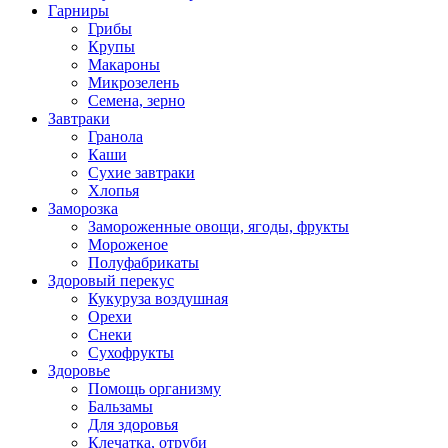
Гарниры
Грибы
Крупы
Макароны
Микрозелень
Семена, зерно
Завтраки
Гранола
Каши
Сухие завтраки
Хлопья
Заморозка
Замороженные овощи, ягоды, фрукты
Мороженое
Полуфабрикаты
Здоровый перекус
Кукуруза воздушная
Орехи
Снеки
Сухофрукты
Здоровье
Помощь организму
Бальзамы
Для здоровья
Клечатка, отруби