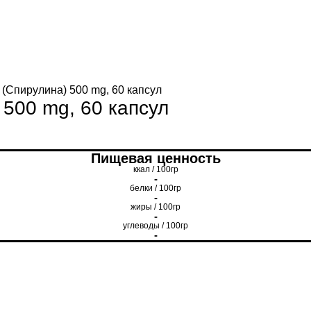
a (Спирулина) 500 mg, 60 капсул
 500 mg, 60 капсул
Пищевая ценность
ккал / 100гр
-
белки / 100гр
-
жиры / 100гр
-
углеводы / 100гр
-