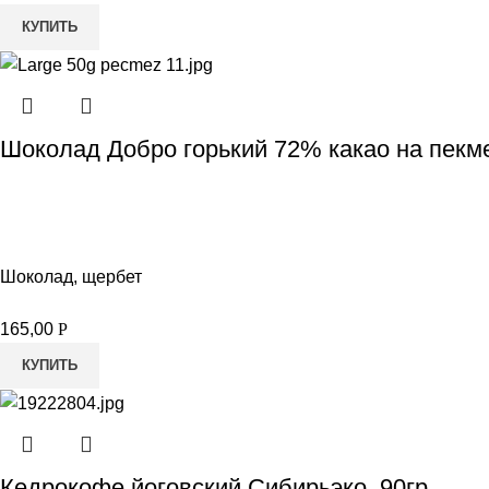
КУПИТЬ
Шоколад Добро горький 72% какао на пекм
Шоколад, щербет
165,00
Р
КУПИТЬ
Кедрокофе йоговский Сибирьэко, 90гр