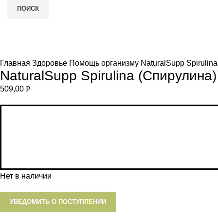
ПОИСК
Нет в наличии
и
Увеличить
Главная
Здоровье
Помощь организму
NaturalSupp Spirulin
NaturalSupp Spirulina (Спирулина)
509,00
Р
Нет в наличии
УВЕДОМИТЬ О ПОСТУПЛЕНИИ