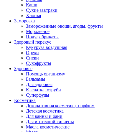
Каши
Сухие завтраки
Хлопья
Заморозка
Замороженные овощи, ягоды, фрукты
Мороженое
Полуфабрикаты
Здоровый перекус
Кукуруза воздушная
Орехи
Снеки
Сухофрукты
Здоровье
Помощь организму
Бальзамы
Для здоровья
Клечатка, отруби
Суперфуды
Косметика
Декоративная косметика, парфюм
Детская косметика
Для ванны и бани
Для интимной гигиены
Масла косметические