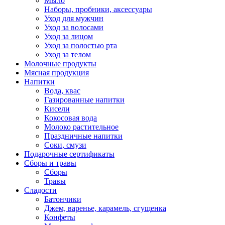
Мыло
Наборы, пробники, аксессуары
Уход для мужчин
Уход за волосами
Уход за лицом
Уход за полостью рта
Уход за телом
Молочные продукты
Мясная продукция
Напитки
Вода, квас
Газированные напитки
Кисели
Кокосовая вода
Молоко растительное
Праздничные напитки
Соки, смузи
Подарочные сертификаты
Сборы и травы
Сборы
Травы
Сладости
Батончики
Джем, варенье, карамель, сгущенка
Конфеты