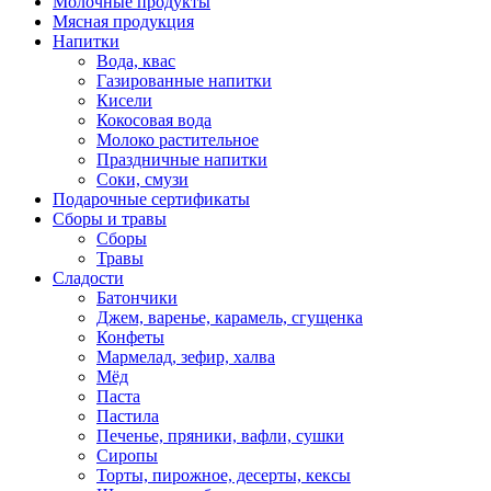
Молочные продукты
Мясная продукция
Напитки
Вода, квас
Газированные напитки
Кисели
Кокосовая вода
Молоко растительное
Праздничные напитки
Соки, смузи
Подарочные сертификаты
Сборы и травы
Сборы
Травы
Сладости
Батончики
Джем, варенье, карамель, сгущенка
Конфеты
Мармелад, зефир, халва
Мёд
Паста
Пастила
Печенье, пряники, вафли, сушки
Сиропы
Торты, пирожное, десерты, кексы