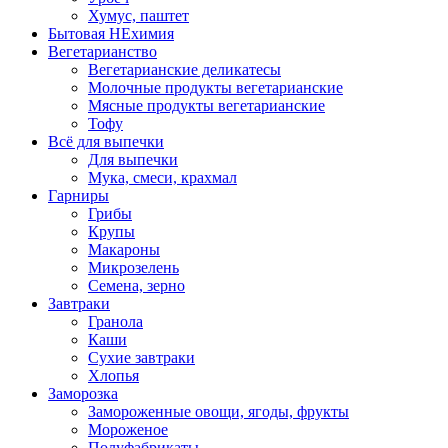
Хумус, паштет
Бытовая НЕхимия
Вегетарианство
Вегетарианские деликатесы
Молочные продукты вегетарианские
Мясные продукты вегетарианские
Тофу
Всё для выпечки
Для выпечки
Мука, смеси, крахмал
Гарниры
Грибы
Крупы
Макароны
Микрозелень
Семена, зерно
Завтраки
Гранола
Каши
Сухие завтраки
Хлопья
Заморозка
Замороженные овощи, ягоды, фрукты
Мороженое
Полуфабрикаты