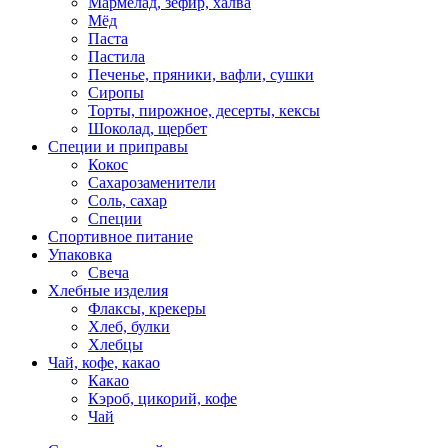
Мармелад, зефир, халва
Мёд
Паста
Пастила
Печенье, пряники, вафли, сушки
Сиропы
Торты, пирожное, десерты, кексы
Шоколад, щербет
Специи и приправы
Кокос
Сахарозаменители
Соль, сахар
Специи
Спортивное питание
Упаковка
Свеча
Хлебные изделия
Флаксы, крекеры
Хлеб, булки
Хлебцы
Чай, кофе, какао
Какао
Кэроб, цикорий, кофе
Чай