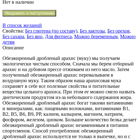
Нет в наличии
Уведомить о поступлении
В список желаний
Свойства:
Без глютена (по составу)
,
Без лактозы
,
Без орехов
,
Без сахара
,
Без яиц
,
Для фитнеса
,
Можно беременным
,
Можно
детям
Описание
Обезжиренный дробленый арахис (муку) мы получаем
экологически чистым способом. Сначала мы берем отборный
арахис и на дубовом прессе отжимаем из него масло. Затем
полученный обезжиренный арахис перемалываем в
воздушную муку. Таким образом наша арахисовая мука
сохраняет в себе все полезные свойства и питательные
вещества цельного арахиса. При этом ее можно смело назвать
диетическим продуктом из-за небольшого содержания жира.
Обезжиренный дробленый арахис богат такими витаминами
и минералами, как: пищевыми волокнами, витаминами B1,
B2, B5, B6, B9, PP, калием, кальцием, магнием, натрием,
фосфором, железом, цинком. Большое количество белка делает
обезжиренный дробленый арахис незаменимым в питании
спортсменов. Способ употребления: обезжиренный
дробленый арахис используется не только в выпечке, но и с