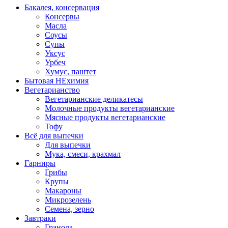
Бакалея, консервация
Консервы
Масла
Соусы
Супы
Уксус
Урбеч
Хумус, паштет
Бытовая НЕхимия
Вегетарианство
Вегетарианские деликатесы
Молочные продукты вегетарианские
Мясные продукты вегетарианские
Тофу
Всё для выпечки
Для выпечки
Мука, смеси, крахмал
Гарниры
Грибы
Крупы
Макароны
Микрозелень
Семена, зерно
Завтраки
Гранола