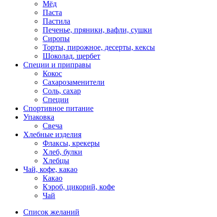
Мёд
Паста
Пастила
Печенье, пряники, вафли, сушки
Сиропы
Торты, пирожное, десерты, кексы
Шоколад, щербет
Специи и приправы
Кокос
Сахарозаменители
Соль, сахар
Специи
Спортивное питание
Упаковка
Свеча
Хлебные изделия
Флаксы, крекеры
Хлеб, булки
Хлебцы
Чай, кофе, какао
Какао
Кэроб, цикорий, кофе
Чай
Список желаний