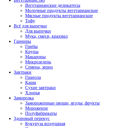
Вегетарианство
Вегетарианские деликатесы
Молочные продукты вегетарианские
Мясные продукты вегетарианские
Тофу
Всё для выпечки
Для выпечки
Мука, смеси, крахмал
Гарниры
Грибы
Крупы
Макароны
Микрозелень
Семена, зерно
Завтраки
Гранола
Каши
Сухие завтраки
Хлопья
Заморозка
Замороженные овощи, ягоды, фрукты
Мороженое
Полуфабрикаты
Здоровый перекус
Кукуруза воздушная