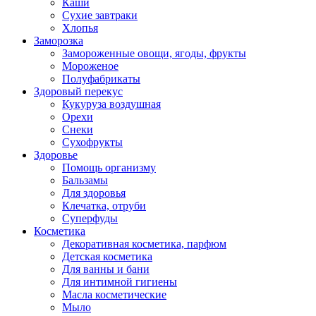
Каши
Сухие завтраки
Хлопья
Заморозка
Замороженные овощи, ягоды, фрукты
Мороженое
Полуфабрикаты
Здоровый перекус
Кукуруза воздушная
Орехи
Снеки
Сухофрукты
Здоровье
Помощь организму
Бальзамы
Для здоровья
Клечатка, отруби
Суперфуды
Косметика
Декоративная косметика, парфюм
Детская косметика
Для ванны и бани
Для интимной гигиены
Масла косметические
Мыло