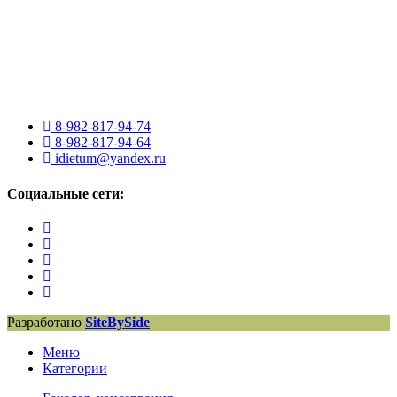
8-982-817-94-74
8-982-817-94-64
idietum@yandex.ru
Социальные сети:
Разработано
SiteBySide
Меню
Категории