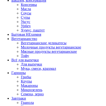
Бакалея, консервация
Консервы
Масла
Соусы
Супы
Уксус
Урбеч
Хумус, паштет
Бытовая НЕхимия
Вегетарианство
Вегетарианские деликатесы
Молочные продукты вегетарианские
Мясные продукты вегетарианские
Тофу
Всё для выпечки
Для выпечки
Мука, смеси, крахмал
Гарниры
Грибы
Крупы
Макароны
Микрозелень
Семена, зерно
Завтраки
Гранола