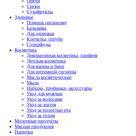
Орехи
Снеки
Сухофрукты
Здоровье
Помощь организму
Бальзамы
Для здоровья
Клечатка, отруби
Суперфуды
Косметика
Декоративная косметика, парфюм
Детская косметика
Для ванны и бани
Для интимной гигиены
Масла косметические
Мыло
Наборы, пробники, аксессуары
Уход для мужчин
Уход за волосами
Уход за лицом
Уход за полостью рта
Уход за телом
Молочные продукты
Мясная продукция
Напитки