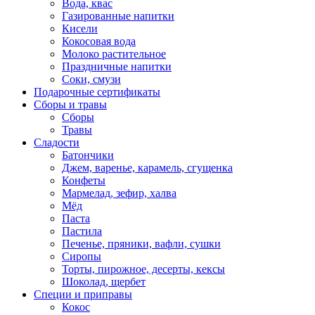
Вода, квас
Газированные напитки
Кисели
Кокосовая вода
Молоко растительное
Праздничные напитки
Соки, смузи
Подарочные сертификаты
Сборы и травы
Сборы
Травы
Сладости
Батончики
Джем, варенье, карамель, сгущенка
Конфеты
Мармелад, зефир, халва
Мёд
Паста
Пастила
Печенье, пряники, вафли, сушки
Сиропы
Торты, пирожное, десерты, кексы
Шоколад, щербет
Специи и приправы
Кокос