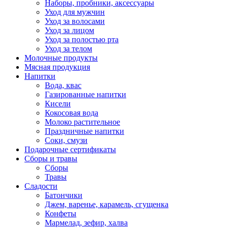
Наборы, пробники, аксессуары
Уход для мужчин
Уход за волосами
Уход за лицом
Уход за полостью рта
Уход за телом
Молочные продукты
Мясная продукция
Напитки
Вода, квас
Газированные напитки
Кисели
Кокосовая вода
Молоко растительное
Праздничные напитки
Соки, смузи
Подарочные сертификаты
Сборы и травы
Сборы
Травы
Сладости
Батончики
Джем, варенье, карамель, сгущенка
Конфеты
Мармелад, зефир, халва