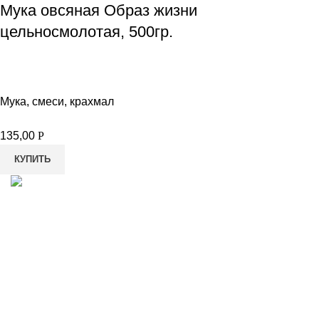
Мука овсяная Образ жизни
цельносмолотая, 500гр.
Мука, смеси, крахмал
135,00
Р
КУПИТЬ
8-982-817-94-74
8-982-817-94-64
idietum@yandex.ru
Социальные сети: