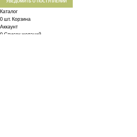
УВЕДОМИТЬ О ПОСТУПЛЕНИИ
Каталог
0
шт.
Корзина
Аккаунт
0
Список желаний
Диетум
Менеджер
I will be back soon
Добрый день!
У вас возникли вопросы? Мы с удовольствием на них
ответим!
Задать вопрос: