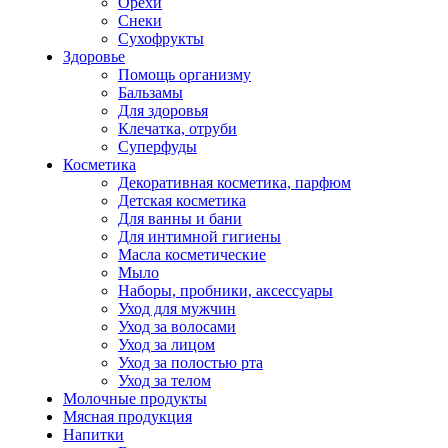
Орехи
Снеки
Сухофрукты
Здоровье
Помощь организму
Бальзамы
Для здоровья
Клечатка, отруби
Суперфуды
Косметика
Декоративная косметика, парфюм
Детская косметика
Для ванны и бани
Для интимной гигиены
Масла косметические
Мыло
Наборы, пробники, аксессуары
Уход для мужчин
Уход за волосами
Уход за лицом
Уход за полостью рта
Уход за телом
Молочные продукты
Мясная продукция
Напитки