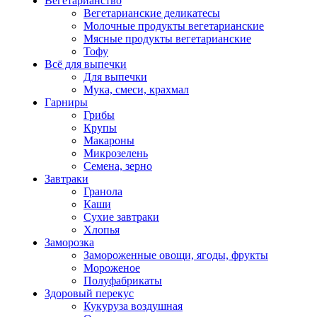
Вегетарианство
Вегетарианские деликатесы
Молочные продукты вегетарианские
Мясные продукты вегетарианские
Тофу
Всё для выпечки
Для выпечки
Мука, смеси, крахмал
Гарниры
Грибы
Крупы
Макароны
Микрозелень
Семена, зерно
Завтраки
Гранола
Каши
Сухие завтраки
Хлопья
Заморозка
Замороженные овощи, ягоды, фрукты
Мороженое
Полуфабрикаты
Здоровый перекус
Кукуруза воздушная