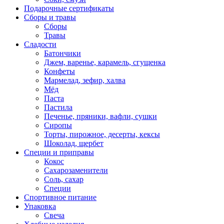
Подарочные сертификаты
Сборы и травы
Сборы
Травы
Сладости
Батончики
Джем, варенье, карамель, сгущенка
Конфеты
Мармелад, зефир, халва
Мёд
Паста
Пастила
Печенье, пряники, вафли, сушки
Сиропы
Торты, пирожное, десерты, кексы
Шоколад, щербет
Специи и приправы
Кокос
Сахарозаменители
Соль, сахар
Специи
Спортивное питание
Упаковка
Свеча