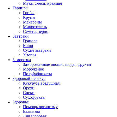
Мука, смеси, крахмал
Гарниры
Грибы
Крупы
Макароны
Микрозелень
Семена, зерно
Завтраки
Гранола
Каши
Сухие завтраки
Хлопья
Заморозка
Замороженные овощи, ягоды, фрукты
Мороженое
Полуфабрикаты
Здоровый перекус
Кукуруза воздушная
Орехи
Снеки
Сухофрукты
Здоровье
Помощь организму
Бальзамы
Для здоровья