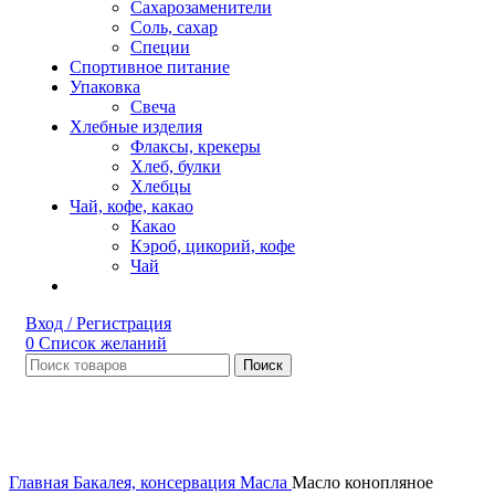
Сахарозаменители
Соль, сахар
Специи
Спортивное питание
Упаковка
Свеча
Хлебные изделия
Флаксы, крекеры
Хлеб, булки
Хлебцы
Чай, кофе, какао
Какао
Кэроб, цикорий, кофе
Чай
Вход / Регистрация
0
Список желаний
Поиск
НЕТ В НАЛИЧИИ
Увеличить
Главная
Бакалея, консервация
Масла
Масло конопляное