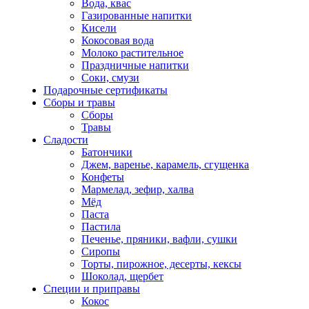
Вода, квас
Газированные напитки
Кисели
Кокосовая вода
Молоко растительное
Праздничные напитки
Соки, смузи
Подарочные сертификаты
Сборы и травы
Сборы
Травы
Сладости
Батончики
Джем, варенье, карамель, сгущенка
Конфеты
Мармелад, зефир, халва
Мёд
Паста
Пастила
Печенье, пряники, вафли, сушки
Сиропы
Торты, пирожное, десерты, кексы
Шоколад, щербет
Специи и приправы
Кокос