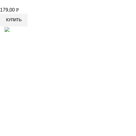
179,00
Р
КУПИТЬ
8-982-817-94-74
8-982-817-94-64
idietum@yandex.ru
Социальные сети: