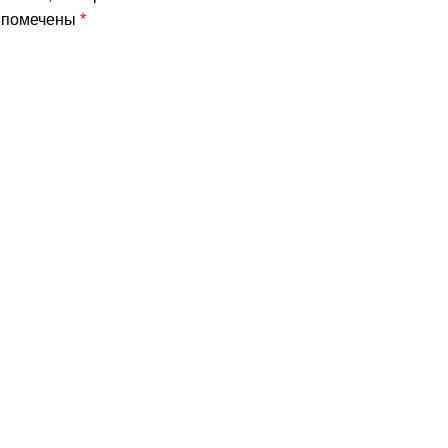
я помечены
*