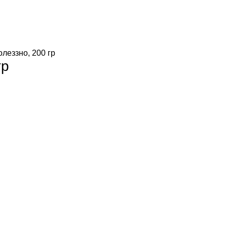
леззно, 200 гр
гр