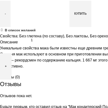
КУПИТЬ
Количество
В список желаний
товара
Свойства:
Без глютена (по составу)
,
Без лактозы
,
Без орех
Мак
Описание
кондитерский
Уникальные свойства мака были известны еще древним гре
Полеззно,
Сегодня мак используют в основном при приготовлении выпе
200
семя — рекордсмен по содержанию кальция. 1 667 мг этог
гр
эффективно.
Отзывы (0)
Отзывы
Отзывов пока нет.
Будьте первым, кто оставил отзыв на “Мак кондитерский Пол