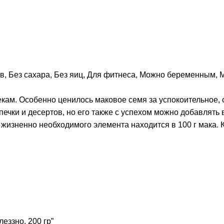
ов
,
Без сахара
,
Без яиц
,
Для фитнеса
,
Можно беременным
,
М
кам. Особенно ценилось маковое семя за успокоительное,
чки и десертов, но его также с успехом можно добавлять в
о жизненно необходимого элемента находится в 100 г мака
еззно, 200 гр”