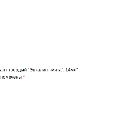
рант твердый “Эвкалипт-мята”, 14мл”
я помечены
*