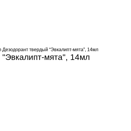
m Дезодорант твердый “Эвкалипт-мята”, 14мл
 "Эвкалипт-мята", 14мл