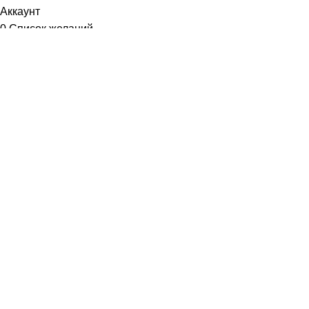
Аккаунт
0
Список желаний
Диетум
Менеджер
I will be back soon
Добрый день!
У вас возникли вопросы? Мы с удовольствием на них
ответим!
Задать вопрос: