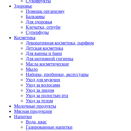
Сухофрукты
Здоровье
Помощь организму
Бальзамы
Для здоровья
Клечатка, отруби
Суперфуды
Косметика
Декоративная косметика, парфюм
Детская косметика
Для ванны и бани
Для интимной гигиены
Масла косметические
Мыло
Наборы, пробники, аксессуары
Уход для мужчин
Уход за волосами
Уход за лицом
Уход за полостью рта
Уход за телом
Молочные продукты
Мясная продукция
Напитки
Вода, квас
Газированные напитки