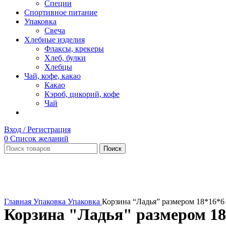
Специи
Спортивное питание
Упаковка
Свеча
Хлебные изделия
Флаксы, крекеры
Хлеб, булки
Хлебцы
Чай, кофе, какао
Какао
Кэроб, цикорий, кофе
Чай
Вход / Регистрация
0
Список желаний
Поиск
Нет в наличии
Увеличить
Главная
Упаковка
Упаковка
Корзина “Ладья” размером 18*16*6
Корзина "Ладья" размером 18