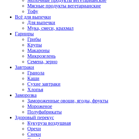
Молочные продукты вегетарианские
Мясные продукты вегетарианские
Тофу
Всё для выпечки
Для выпечки
Мука, смеси, крахмал
Гарниры
Грибы
Крупы
Макароны
Микрозелень
Семена, зерно
Завтраки
Гранола
Каши
Сухие завтраки
Хлопья
Заморозка
Замороженные овощи, ягоды, фрукты
Мороженое
Полуфабрикаты
Здоровый перекус
Кукуруза воздушная
Орехи
Снеки