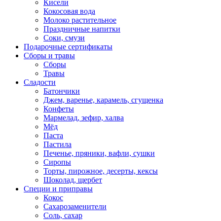
Кисели
Кокосовая вода
Молоко растительное
Праздничные напитки
Соки, смузи
Подарочные сертификаты
Сборы и травы
Сборы
Травы
Сладости
Батончики
Джем, варенье, карамель, сгущенка
Конфеты
Мармелад, зефир, халва
Мёд
Паста
Пастила
Печенье, пряники, вафли, сушки
Сиропы
Торты, пирожное, десерты, кексы
Шоколад, щербет
Специи и приправы
Кокос
Сахарозаменители
Соль, сахар