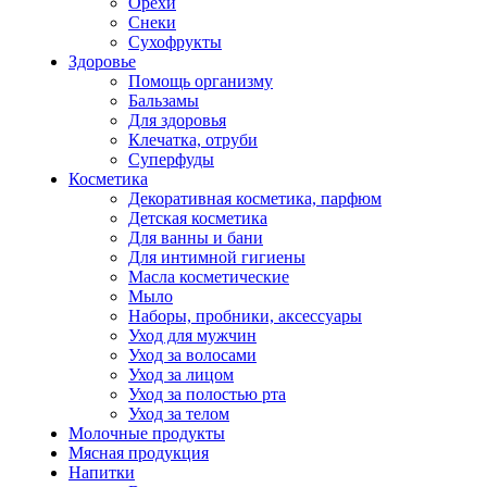
Орехи
Снеки
Сухофрукты
Здоровье
Помощь организму
Бальзамы
Для здоровья
Клечатка, отруби
Суперфуды
Косметика
Декоративная косметика, парфюм
Детская косметика
Для ванны и бани
Для интимной гигиены
Масла косметические
Мыло
Наборы, пробники, аксессуары
Уход для мужчин
Уход за волосами
Уход за лицом
Уход за полостью рта
Уход за телом
Молочные продукты
Мясная продукция
Напитки