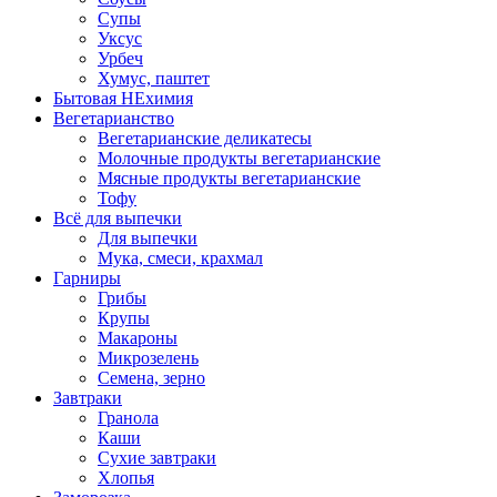
Супы
Уксус
Урбеч
Хумус, паштет
Бытовая НЕхимия
Вегетарианство
Вегетарианские деликатесы
Молочные продукты вегетарианские
Мясные продукты вегетарианские
Тофу
Всё для выпечки
Для выпечки
Мука, смеси, крахмал
Гарниры
Грибы
Крупы
Макароны
Микрозелень
Семена, зерно
Завтраки
Гранола
Каши
Сухие завтраки
Хлопья