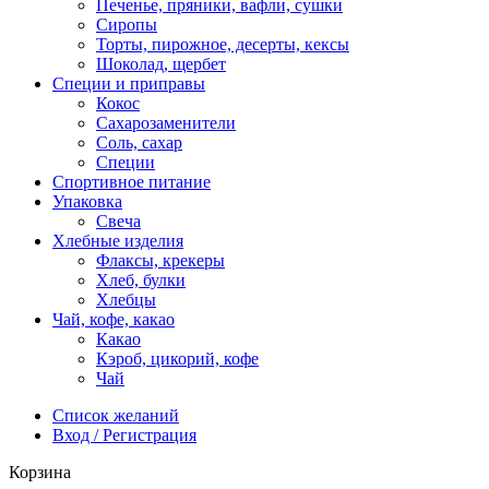
Печенье, пряники, вафли, сушки
Сиропы
Торты, пирожное, десерты, кексы
Шоколад, щербет
Специи и приправы
Кокос
Сахарозаменители
Соль, сахар
Специи
Спортивное питание
Упаковка
Свеча
Хлебные изделия
Флаксы, крекеры
Хлеб, булки
Хлебцы
Чай, кофе, какао
Какао
Кэроб, цикорий, кофе
Чай
Список желаний
Вход / Регистрация
Корзина