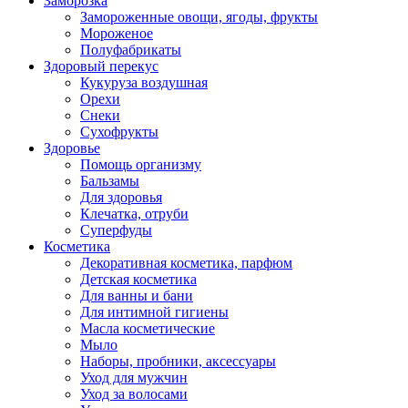
Заморозка
Замороженные овощи, ягоды, фрукты
Мороженое
Полуфабрикаты
Здоровый перекус
Кукуруза воздушная
Орехи
Снеки
Сухофрукты
Здоровье
Помощь организму
Бальзамы
Для здоровья
Клечатка, отруби
Суперфуды
Косметика
Декоративная косметика, парфюм
Детская косметика
Для ванны и бани
Для интимной гигиены
Масла косметические
Мыло
Наборы, пробники, аксессуары
Уход для мужчин
Уход за волосами