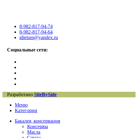
8-982-817-94-74
8-982-817-94-64
idietum@yandex.ru
Социальные сети:
Разработано
SiteBySide
Меню
Категории
Бакалея, консервация
Консервы
Масла
Соусы