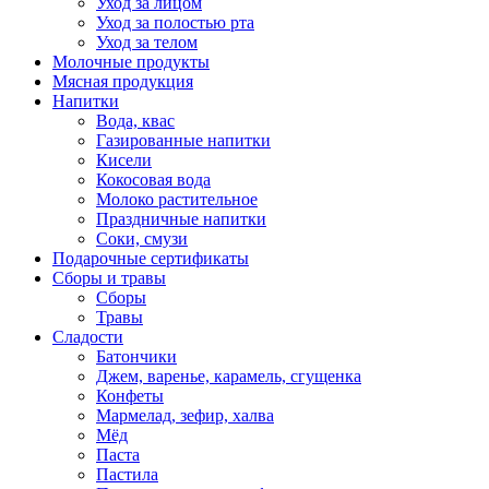
Уход за лицом
Уход за полостью рта
Уход за телом
Молочные продукты
Мясная продукция
Напитки
Вода, квас
Газированные напитки
Кисели
Кокосовая вода
Молоко растительное
Праздничные напитки
Соки, смузи
Подарочные сертификаты
Сборы и травы
Сборы
Травы
Сладости
Батончики
Джем, варенье, карамель, сгущенка
Конфеты
Мармелад, зефир, халва
Мёд
Паста
Пастила