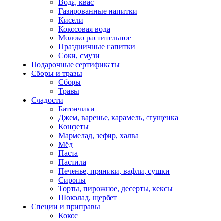
Вода, квас
Газированные напитки
Кисели
Кокосовая вода
Молоко растительное
Праздничные напитки
Соки, смузи
Подарочные сертификаты
Сборы и травы
Сборы
Травы
Сладости
Батончики
Джем, варенье, карамель, сгущенка
Конфеты
Мармелад, зефир, халва
Мёд
Паста
Пастила
Печенье, пряники, вафли, сушки
Сиропы
Торты, пирожное, десерты, кексы
Шоколад, щербет
Специи и приправы
Кокос