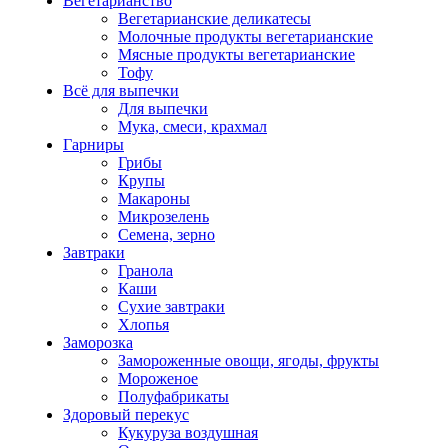
Вегетарианство
Вегетарианские деликатесы
Молочные продукты вегетарианские
Мясные продукты вегетарианские
Тофу
Всё для выпечки
Для выпечки
Мука, смеси, крахмал
Гарниры
Грибы
Крупы
Макароны
Микрозелень
Семена, зерно
Завтраки
Гранола
Каши
Сухие завтраки
Хлопья
Заморозка
Замороженные овощи, ягоды, фрукты
Мороженое
Полуфабрикаты
Здоровый перекус
Кукуруза воздушная