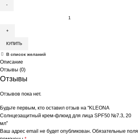
Количество
товара
KLEONA
Солнцезащитный
КУПИТЬ
крем-
флюид
В список желаний
для
Описание
лица
Отзывы (0)
SPF50
Отзывы
№7.3,
20
Отзывов пока нет.
мл
Будьте первым, кто оставил отзыв на “KLEONA
Солнцезащитный крем-флюид для лица SPF50 №7.3, 20
мл”
Ваш адрес email не будет опубликован.
Обязательные поля
помечены
*