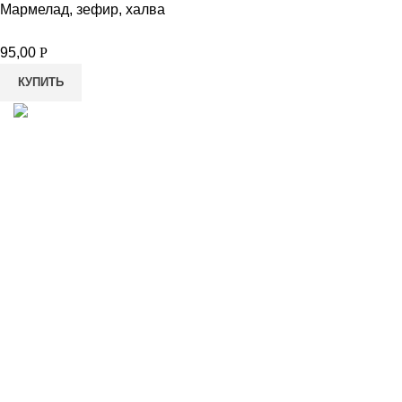
Мармелад, зефир, халва
95,00
Р
КУПИТЬ
8-982-817-94-74
8-982-817-94-64
idietum@yandex.ru
Социальные сети: