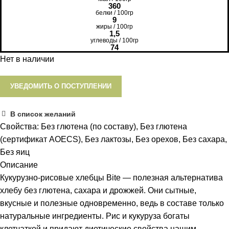
360
белки / 100гр
9
жиры / 100гр
1,5
углеводы / 100гр
74
Нет в наличии
УВЕДОМИТЬ О ПОСТУПЛЕНИИ
В список желаний
Свойства:
Без глютена (по составу)
,
Без глютена
(сертификат AOECS)
,
Без лактозы
,
Без орехов
,
Без сахара
,
Без яиц
Описание
Кукурузно-рисовые хлебцы Bite — полезная альтернатива
хлебу без глютена, сахара и дрожжей. Они сытные,
вкусные и полезные одновременно, ведь в составе только
натуральные ингредиенты. Рис и кукуруза богаты
клетчаткой и придают диетические свойства нашим