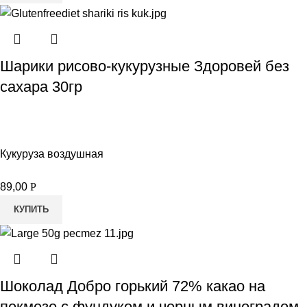
Шарики рисово-кукурузные Здоровей без
сахара 30гр
Кукуруза воздушная
89,00
Р
КУПИТЬ
Шоколад Добро горький 72% какао на
пекмезе с фундуком и черным виноградом,