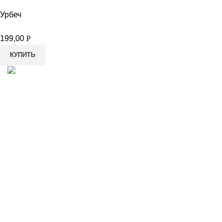
Урбеч
199,00
Р
КУПИТЬ
8-982-817-94-74
8-982-817-94-64
idietum@yandex.ru
Социальные сети: