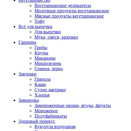
Вегетарианство
Вегетарианские деликатесы
Молочные продукты вегетарианские
Мясные продукты вегетарианские
Тофу
Всё для выпечки
Для выпечки
Мука, смеси, крахмал
Гарниры
Грибы
Крупы
Макароны
Микрозелень
Семена, зерно
Завтраки
Гранола
Каши
Сухие завтраки
Хлопья
Заморозка
Замороженные овощи, ягоды, фрукты
Мороженое
Полуфабрикаты
Здоровый перекус
Кукуруза воздушная