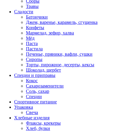
Сборы
Травы
Сладости
Батончики
Джем, варенье, карамель, сгущенка
Конфеты
Мармелад, зефир, халва
Мёд
Паста
Пастила
Печенье, пряники, вафли, сушки
Сиропы
Торты, пирожное, десерты, кексы
Шоколад, щербет
Специи и приправы
Кокос
Сахарозаменители
Соль, сахар
Специи
Спортивное питание
Упаковка
Свеча
Хлебные изделия
Флаксы, крекеры
Хлеб, булки