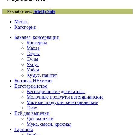
Разработано
SiteBySide
Меню
Категории
Бакалея, консервация
Консервы
Масла
Соусы
Супы
Уксус
Урбеч
Хумус, паштет
Бытовая НЕхимия
Вегетарианство
Вегетарианские деликатесы
Молочные продукты вегетарианские
Мясные продукты вегетарианские
Тофу
Всё для выпечки
Для выпечки
Мука, смеси, крахмал
Гарниры
Грибы