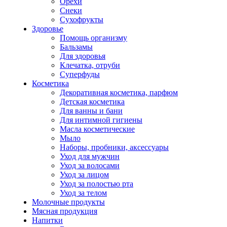
Орехи
Снеки
Сухофрукты
Здоровье
Помощь организму
Бальзамы
Для здоровья
Клечатка, отруби
Суперфуды
Косметика
Декоративная косметика, парфюм
Детская косметика
Для ванны и бани
Для интимной гигиены
Масла косметические
Мыло
Наборы, пробники, аксессуары
Уход для мужчин
Уход за волосами
Уход за лицом
Уход за полостью рта
Уход за телом
Молочные продукты
Мясная продукция
Напитки