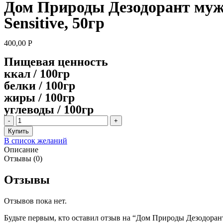
Дом Природы Дезодорант му
Sensitive, 50гр
400,00
Р
Пищевая ценность
ккал / 100гр
белки / 100гр
жиры / 100гр
углеводы / 100гр
Количество
товара
Купить
Дом
В список желаний
Природы
Описание
Дезодорант
Отзывы (0)
мужской
Sensitive,
Отзывы
50гр
Отзывов пока нет.
Будьте первым, кто оставил отзыв на “Дом Природы Дезодора