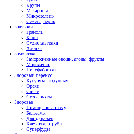
Крупы
Макароны
Микрозелень
Семена, зерно
Завтраки
Гранола
Каши
Сухие завтраки
Хлопья
Заморозка
Замороженные овощи, ягоды, фрукты
Мороженое
Полуфабрикаты
Здоровый перекус
Кукуруза воздушная
Орехи
Снеки
Сухофрукты
Здоровье
Помощь организму
Бальзамы
Для здоровья
Клечатка, отруби
Суперфуды