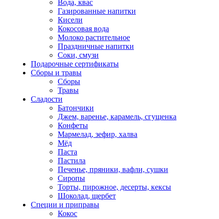
Вода, квас
Газированные напитки
Кисели
Кокосовая вода
Молоко растительное
Праздничные напитки
Соки, смузи
Подарочные сертификаты
Сборы и травы
Сборы
Травы
Сладости
Батончики
Джем, варенье, карамель, сгущенка
Конфеты
Мармелад, зефир, халва
Мёд
Паста
Пастила
Печенье, пряники, вафли, сушки
Сиропы
Торты, пирожное, десерты, кексы
Шоколад, щербет
Специи и приправы
Кокос