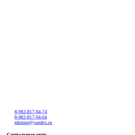
8-982-817-94-74
8-982-817-94-64
idietum@yandex.ru
Социальные сети: