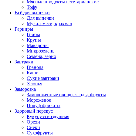
Мясные продукты вегетарианские
Тофу
Всё для выпечки
Для выпечки
Мука, смеси, крахмал
Гарниры
Грибы
Крупы
Макароны
Микрозелень
Семена, зерно
Завтраки
Гранола
Каши
Сухие завтраки
Хлопья
Заморозка
Замороженные овощи, ягоды, фрукты
Мороженое
Полуфабрикаты
Здоровый перекус
Кукуруза воздушная
Орехи
Снеки
Сухофрукты