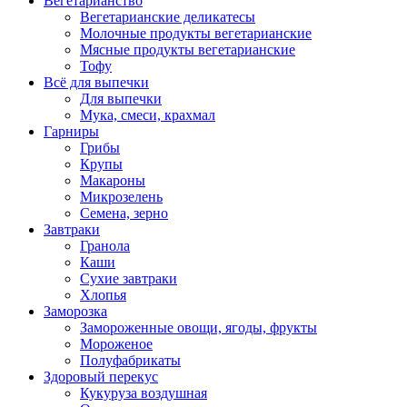
Вегетарианство
Вегетарианские деликатесы
Молочные продукты вегетарианские
Мясные продукты вегетарианские
Тофу
Всё для выпечки
Для выпечки
Мука, смеси, крахмал
Гарниры
Грибы
Крупы
Макароны
Микрозелень
Семена, зерно
Завтраки
Гранола
Каши
Сухие завтраки
Хлопья
Заморозка
Замороженные овощи, ягоды, фрукты
Мороженое
Полуфабрикаты
Здоровый перекус
Кукуруза воздушная