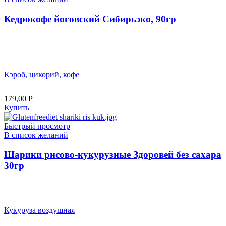
Кедрокофе йоговский Сибирьэко, 90гр
Кэроб, цикорий, кофе
179,00
Р
Купить
Быстрый просмотр
В список желаний
Шарики рисово-кукурузные Здоровей без сахара
30гр
Кукуруза воздушная