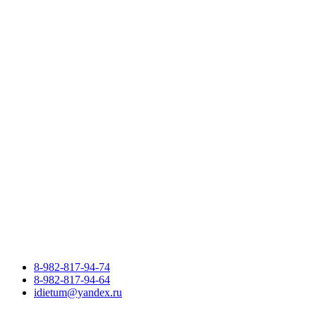
8-982-817-94-74
8-982-817-94-64
idietum@yandex.ru