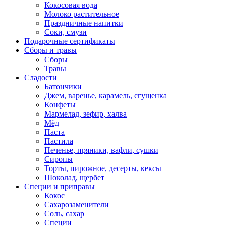
Кокосовая вода
Молоко растительное
Праздничные напитки
Соки, смузи
Подарочные сертификаты
Сборы и травы
Сборы
Травы
Сладости
Батончики
Джем, варенье, карамель, сгущенка
Конфеты
Мармелад, зефир, халва
Мёд
Паста
Пастила
Печенье, пряники, вафли, сушки
Сиропы
Торты, пирожное, десерты, кексы
Шоколад, щербет
Специи и приправы
Кокос
Сахарозаменители
Соль, сахар
Специи