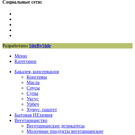
Социальные сети:
Разработано
SiteBySide
Меню
Категории
Бакалея, консервация
Консервы
Масла
Соусы
Супы
Уксус
Урбеч
Хумус, паштет
Бытовая НЕхимия
Вегетарианство
Вегетарианские деликатесы
Молочные продукты вегетарианские