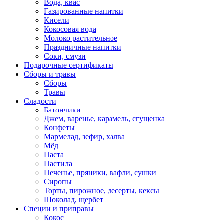
Вода, квас
Газированные напитки
Кисели
Кокосовая вода
Молоко растительное
Праздничные напитки
Соки, смузи
Подарочные сертификаты
Сборы и травы
Сборы
Травы
Сладости
Батончики
Джем, варенье, карамель, сгущенка
Конфеты
Мармелад, зефир, халва
Мёд
Паста
Пастила
Печенье, пряники, вафли, сушки
Сиропы
Торты, пирожное, десерты, кексы
Шоколад, щербет
Специи и приправы
Кокос