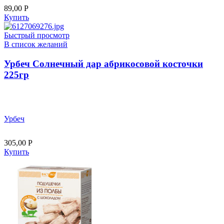
89,00
Р
Купить
Быстрый просмотр
В список желаний
Урбеч Солнечный дар абрикосовой косточки
225гр
Урбеч
305,00
Р
Купить