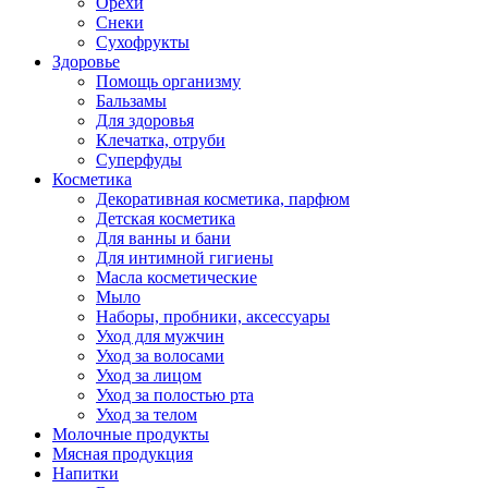
Орехи
Снеки
Сухофрукты
Здоровье
Помощь организму
Бальзамы
Для здоровья
Клечатка, отруби
Суперфуды
Косметика
Декоративная косметика, парфюм
Детская косметика
Для ванны и бани
Для интимной гигиены
Масла косметические
Мыло
Наборы, пробники, аксессуары
Уход для мужчин
Уход за волосами
Уход за лицом
Уход за полостью рта
Уход за телом
Молочные продукты
Мясная продукция
Напитки