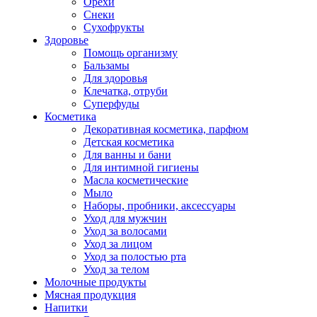
Орехи
Снеки
Сухофрукты
Здоровье
Помощь организму
Бальзамы
Для здоровья
Клечатка, отруби
Суперфуды
Косметика
Декоративная косметика, парфюм
Детская косметика
Для ванны и бани
Для интимной гигиены
Масла косметические
Мыло
Наборы, пробники, аксессуары
Уход для мужчин
Уход за волосами
Уход за лицом
Уход за полостью рта
Уход за телом
Молочные продукты
Мясная продукция
Напитки