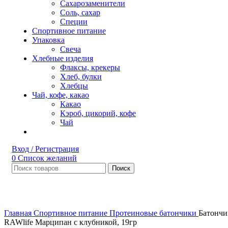
Сахарозаменители
Соль, сахар
Специи
Спортивное питание
Упаковка
Свеча
Хлебные изделия
Флаксы, крекеры
Хлеб, булки
Хлебцы
Чай, кофе, какао
Какао
Кэроб, цикорий, кофе
Чай
Вход / Регистрация
0
Список желаний
Поиск
НЕТ В НАЛИЧИИ
Увеличить
Главная
Спортивное питание
Протеиновые батончики
Батончи
RAWlife Марципан с клубникой, 19гр