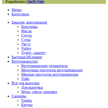
Разработано
SiteBySide
Меню
Категории
Бакалея, консервация
Консервы
Масла
Соусы
Супы
Уксус
Урбеч
Хумус, паштет
Бытовая НЕхимия
Вегетарианство
Вегетарианские деликатесы
Молочные продукты вегетарианские
Мясные продукты вегетарианские
Тофу
Всё для выпечки
Для выпечки
Мука, смеси, крахмал
Гарниры
Грибы
Крупы