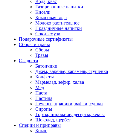
Вода, квас
Газированные напитки
Кисели
Кокосовая вода
Молоко растительное
Праздничные напитки
Соки, смузи
Подарочные сертификаты
Сборы и травы
Сборы
Травы
Сладости
Батончики
Джем, варенье, карамель, сгущенка
Конфеты
Мармелад, зефир, халва
Мёд
Паста
Пастила
Печенье, пряники, вафли, сушки
Сиропы
Торты, пирожное, десерты, кексы
Шоколад, щербет
Специи и приправы
Кокос