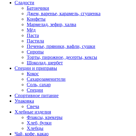
Сладости
Батончики
Джем, варенье, карамель, сгущенка
Конфеты
Мармелад, зефир, халва
Мёд
Паста
Пастила
Печенье, пряники, вафли, сушки
Сиропы
Торты, пирожное, десерты, кексы
Шоколад, щербет
Специи и приправы
Кокос
Сахарозаменители
Соль, сахар
Специи
Спортивное питание
Упаковка
Свеча
Хлебные изделия
Флаксы, крекеры
Хлеб, булки
Хлебцы
Чай, кофе, какао