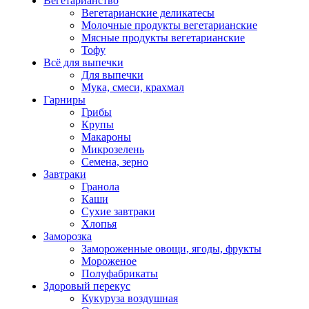
Вегетарианство
Вегетарианские деликатесы
Молочные продукты вегетарианские
Мясные продукты вегетарианские
Тофу
Всё для выпечки
Для выпечки
Мука, смеси, крахмал
Гарниры
Грибы
Крупы
Макароны
Микрозелень
Семена, зерно
Завтраки
Гранола
Каши
Сухие завтраки
Хлопья
Заморозка
Замороженные овощи, ягоды, фрукты
Мороженое
Полуфабрикаты
Здоровый перекус
Кукуруза воздушная