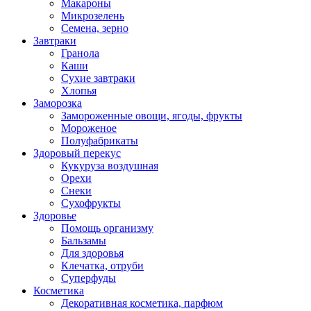
Макароны
Микрозелень
Семена, зерно
Завтраки
Гранола
Каши
Сухие завтраки
Хлопья
Заморозка
Замороженные овощи, ягоды, фрукты
Мороженое
Полуфабрикаты
Здоровый перекус
Кукуруза воздушная
Орехи
Снеки
Сухофрукты
Здоровье
Помощь организму
Бальзамы
Для здоровья
Клечатка, отруби
Суперфуды
Косметика
Декоративная косметика, парфюм