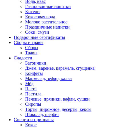
Вода, квас
Газированные напитки
Кисели
Кокосовая вода
Молоко растительное
Праздничные напитки
Соки, смузи
Подарочные сертификаты
Сборы и травы
Сборы
Травы
Сладости
Батончики
Джем, варенье, карамель, сгущенка
Конфеты
Мармелад, зефир, халва
Мёд
Паста
Пастила
Печенье, пряники, вафли, сушки
Сиропы
Торты, пирожное, десерты, кексы
Шоколад, щербет
Специи и приправы
Кокос