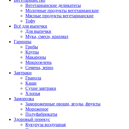
Вегетарианство
Вегетарианские деликатесы
Молочные продукты вегетарианские
Мясные продукты вегетарианские
Тофу
Всё для выпечки
Для выпечки
Мука, смеси, крахмал
Гарниры
Грибы
Крупы
Макароны
Микрозелень
Семена, зерно
Завтраки
Гранола
Каши
Сухие завтраки
Хлопья
Заморозка
Замороженные овощи, ягоды, фрукты
Мороженое
Полуфабрикаты
Здоровый перекус
Кукуруза воздушная