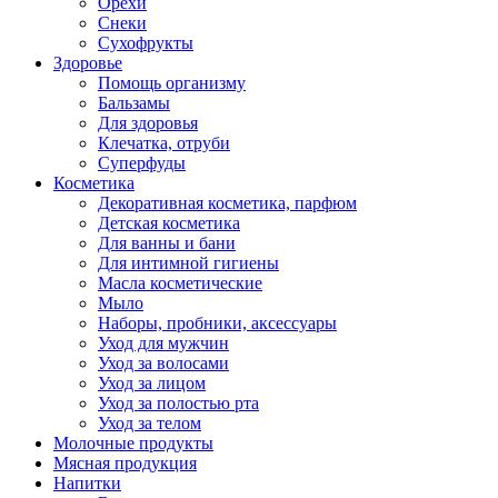
Орехи
Снеки
Сухофрукты
Здоровье
Помощь организму
Бальзамы
Для здоровья
Клечатка, отруби
Суперфуды
Косметика
Декоративная косметика, парфюм
Детская косметика
Для ванны и бани
Для интимной гигиены
Масла косметические
Мыло
Наборы, пробники, аксессуары
Уход для мужчин
Уход за волосами
Уход за лицом
Уход за полостью рта
Уход за телом
Молочные продукты
Мясная продукция
Напитки