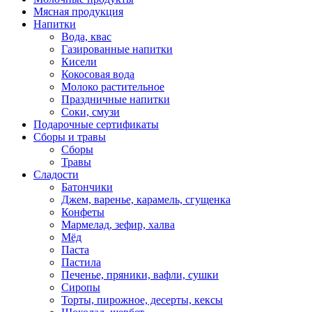
Мясная продукция
Напитки
Вода, квас
Газированные напитки
Кисели
Кокосовая вода
Молоко растительное
Праздничные напитки
Соки, смузи
Подарочные сертификаты
Сборы и травы
Сборы
Травы
Сладости
Батончики
Джем, варенье, карамель, сгущенка
Конфеты
Мармелад, зефир, халва
Мёд
Паста
Пастила
Печенье, пряники, вафли, сушки
Сиропы
Торты, пирожное, десерты, кексы