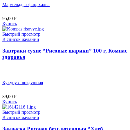
Мармелад, зефир, халва
95,00
Р
Купить
Быстрый просмотр
В список желаний
Завтраки сухие “Рисовые шарики” 100 г, Компас
здоровья
Кукуруза воздушная
89,00
Р
Купить
Быстрый просмотр
В список желаний
Закваска Рисовая безглютеновая “Хлеб