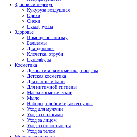
Здоровый перекус
Кукуруза воздушная
Орехи
Снеки
Сухофрукты
Здоровье
Помощь организму
Бальзамы
Для здоровья
Клечатка, отруби
Суперфуды
Косметика
Декоративная косметика, парфюм
Детская косметика
Для ванны и бани
Для интимной гигиены
Масла косметические
Мыло
Наборы, пробники, аксессуары
Уход для мужчин
Уход за волосами
Уход за лицом
Уход за полостью рта
Уход за телом
Молочные продукты