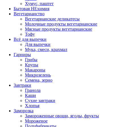
Хумус, паштет
Бытовая НЕхимия
Вегетарианство
Вегетарианские деликатесы
Молочные продукты вегетарианские
Мясные продукты вегетарианские
Тофу
Всё для выпечки
Для выпечки
Мука, смеси, крахмал
Гарниры
Грибы
Крупы
Макароны
Микрозелень
Семена, зерно
Завтраки
Гранола
Каши
Сухие завтраки
Хлопья
Заморозка
Замороженные овощи, ягоды, фрукты
Мороженое
Полуфабрикаты