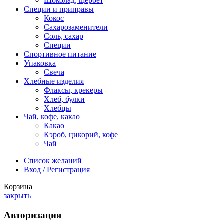
Шоколад, щербет
Специи и приправы
Кокос
Сахарозаменители
Соль, сахар
Специи
Спортивное питание
Упаковка
Свеча
Хлебные изделия
Флаксы, крекеры
Хлеб, булки
Хлебцы
Чай, кофе, какао
Какао
Кэроб, цикорий, кофе
Чай
Список желаний
Вход / Регистрация
Корзина
закрыть
Авторизация