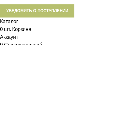
УВЕДОМИТЬ О ПОСТУПЛЕНИИ
Каталог
0
шт.
Корзина
Аккаунт
0
Список желаний
Диетум
Менеджер
I will be back soon
Добрый день!
У вас возникли вопросы? Мы с удовольствием на них
ответим!
Задать вопрос: