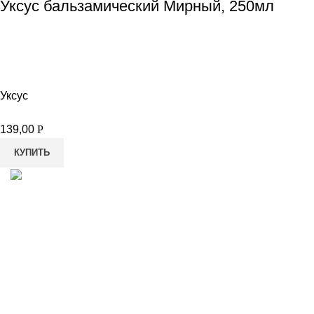
Уксус бальзамический Мирный, 250мл
Уксус
139,00
Р
КУПИТЬ
8-982-817-94-74
8-982-817-94-64
idietum@yandex.ru
Социальные сети: