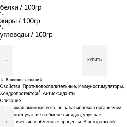
'-
белки / 100гр
'-
жиры / 100гр
'-
углеводы / 100гр
'-
КУПИТЬ
Количество
В список желаний
товара
Свойства:
Противовоспалительные, Иммуностимуляторы,
ProteinCompany
Хондропротекторы, Антиоксиданты
L-
Описание
Taurine
Заменимая аминокислота, вырабатываемая организмом.
(Таурин)
Принимает участие в обмене липидов, улучшает
900
энергетические и обменные процессы. В центральной