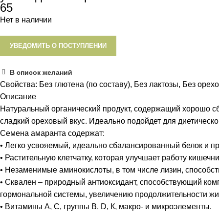
65
Нет в наличии
УВЕДОМИТЬ О ПОСТУПЛЕНИИ
В список желаний
Свойства:
Без глютена (по составу)
,
Без лактозы
,
Без орех
Описание
Натуральный органический продукт, содержащий хорошо с
сладкий ореховый вкус. Идеально подойдет для диетическог
Семена амаранта содержат:
• Легко усвояемый, идеально сбалансированный белок и п
• Растительную клетчатку, которая улучшает работу кишеч
• Незаменимые аминокислоты, в том числе лизин, способс
• Сквален – природный антиоксидант, способствующий ко
гормональной системы, увеличению продолжительности жи
• Витамины А, С, группы В, D, К, макро- и микроэлементы.