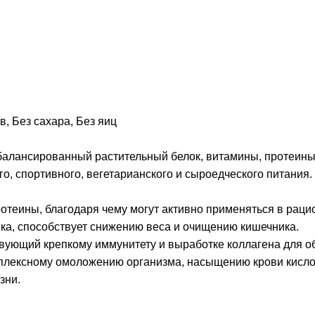
ов
,
Без сахара
,
Без яиц
балансированный растительный белок, витамины, протеин
о, спортивного, вегетарианского и сыроедческого питания.
ротеины, благодаря чему могут активно применяться в рац
ника, способствует снижению веса и очищению кишечника.
твующий крепкому иммунитету и выработке коллагена для о
мплексному омоложению организма, насыщению крови кисл
зни.