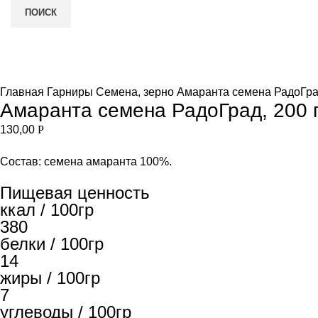
ПОИСК
Нет в наличии
и
Увеличить
Главная
Гарниры
Семена, зерно
Амаранта семена РадоГрад
Амаранта семена РадоГрад, 200 г
130,00
Р
Состав: семена амаранта 100%.
Пищевая ценность
ккал / 100гр
380
белки / 100гр
14
жиры / 100гр
7
углеводы / 100гр