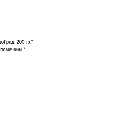
оГрад, 200 гр.”
я помечены
*