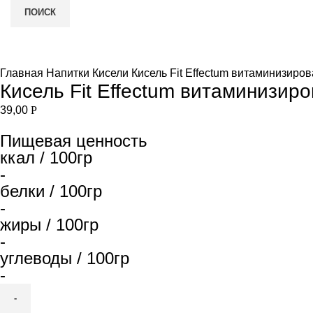
ПОИСК
Увеличить
и
Главная
Напитки
Кисели
Кисель Fit Effectum витаминизиро
Кисель Fit Effectum витаминизир
39,00
Р
Пищевая ценность
ккал / 100гр
-
белки / 100гр
-
жиры / 100гр
-
углеводы / 100гр
-