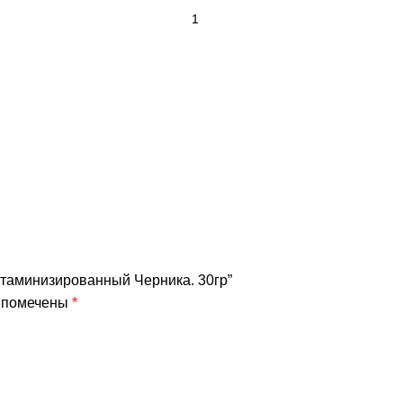
витаминизированный Черника. 30гр”
я помечены
*