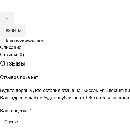
Количество
товара
Кисель
Fit
КУПИТЬ
Effectum
витаминизированный
В список желаний
Черника.
Описание
30гр
Отзывы (0)
Отзывы
Отзывов пока нет.
Будьте первым, кто оставил отзыв на “Кисель Fit Effectum 
Ваш адрес email не будет опубликован.
Обязательные пол
Ваша оценка
*