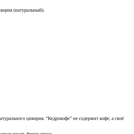
икория (натуральный).
турального цикория. “Кедрокофе” не содержит кофе, а своё
использовать френч-пресс.