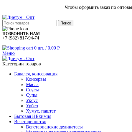
Чтобы оформить заказ по оптов
Поиск
ПОЗВОНИТЬ НАМ
+7 (982) 817-94-74
0
шт.
/
0,00
Р
Меню
Категории товаров
Бакалея, консервация
Консервы
Масла
Соусы
Супы
Уксус
Урбеч
Хумус, паштет
Бытовая НЕхимия
Вегетарианство
Вегетарианские деликатесы