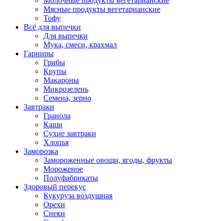
Молочные продукты вегетарианские
Мясные продукты вегетарианские
Тофу
Всё для выпечки
Для выпечки
Мука, смеси, крахмал
Гарниры
Грибы
Крупы
Макароны
Микрозелень
Семена, зерно
Завтраки
Гранола
Каши
Сухие завтраки
Хлопья
Заморозка
Замороженные овощи, ягоды, фрукты
Мороженое
Полуфабрикаты
Здоровый перекус
Кукуруза воздушная
Орехи
Снеки