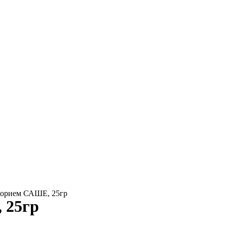
корием САШЕ, 25гр
 25гр