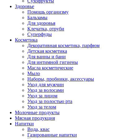
Сухофрукты
Здоровье
Помощь организму
Бальзамы
Для здоровья
Клечатка, отруби
Суперфуды
Косметика
Декоративная косметика, парфюм
Детская косметика
Для ванны и бани
Для интимной гигиены
Масла косметические
Мыло
Наборы, пробники, аксессуары
Уход для мужчин
Уход за волосами
Уход за лицом
Уход за полостью рта
Уход за телом
Молочные продукты
Мясная продукция
Напитки
Вода, квас
Газированные напитки