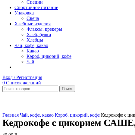
Специи
Спортивное питание
Упаковка
Свеча
Хлебные изделия
Флаксы, крекеры
Хлеб, булки
Хлебцы
Чай, кофе, какао
Какао
Кэроб, цикорий, кофе
Чай
Вход / Регистрация
0
Список желаний
Поиск
Увеличить
Главная
Чай, кофе, какао
Кэроб, цикорий, кофе
Кедрокофе с ци
Кедрокофе с цикорием САШЕ,
49,00
Р