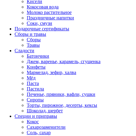
Кисели
Кокосовая вода
Молоко растительное
Праздничные напитки
Соки, смузи
Подарочные сертификаты
Сборы и травы
Сборы
Травы
Сладости
Батончики
Джем, варенье, карамель, сгущенка
Конфеты
Мармелад, зефир, халва
Мёд
Паста
Пастила
Печенье, пряники, вафли, сушки
Сиропы
Торты, пирожное, десерты, кексы
Шоколад, щербет
Специи и приправы
Кокос
Сахарозаменители
Соль, сахар