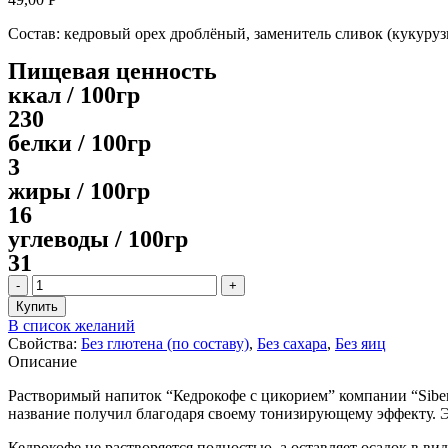
Состав: кедровый орех дроблёный, заменитель сливок (кукурузн
Пищевая ценность
ккал / 100гр
230
белки / 100гр
3
жиры / 100гр
16
углеводы / 100гр
31
Количество
товара
Купить
Кедрокофе
В список желаний
с
Свойства:
Без глютена (по составу)
,
Без сахара
,
Без яиц
цикорием
Описание
САШЕ,
25гр
Растворимый напиток “Кедрокофе с цикорием” компании “Sibere
название получил благодаря своему тонизирующему эффекту. Э
Кедрокофе не растворяется полностью, а оставляет осадок в в