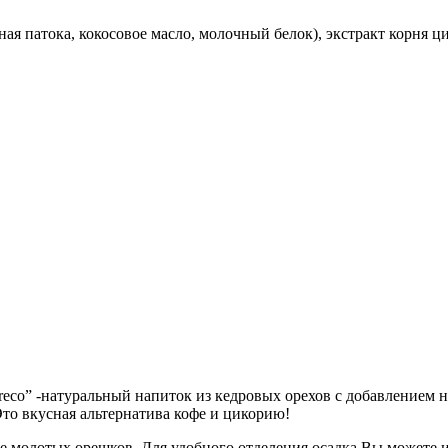
ая патока, кокосовое масло, молочный белок), экстракт корня ц
co” -натуральный напиток из кедровых орехов с добавлением на
то вкусная альтернатива кофе и цикорию!
иде молотых орешков. Для удобного отделения осадка Вы можете 