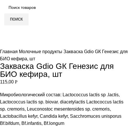
ПОИСК
Нет в наличии
Увеличить
Главная
Молочные продукты
Закваска Gdio GК Генезис для
БИО кефира, шт
Закваска Gdio GК Генезис для
БИО кефира, шт
115,00
Р
Микробиологический состав: Lactococcus lactis sp .lactis,
Lactococcus lactis sp. biovar. diacetylactis Lactococcus lactis
sp. cremoris, Leuconostoc mesenteroides sp. cremoris,
Lactobacillus kefyr, Candida kefyr, Sacchromuces unisporus
Bf.bifdum, Bf.infantis, Bf.longum