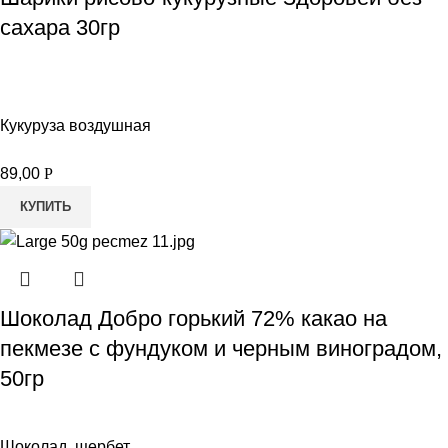
сахара 30гр
Кукуруза воздушная
89,00
Р
КУПИТЬ
Шоколад Добро горький 72% какао на
пекмезе с фундуком и черным виноградом,
50гр
Шоколад, щербет