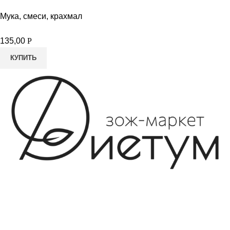
Мука, смеси, крахмал
135,00
Р
КУПИТЬ
8-982-817-94-74
8-982-817-94-64
idietum@yandex.ru