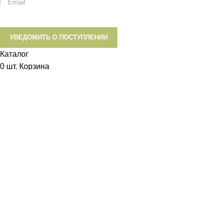
УВЕДОМИТЬ О ПОСТУПЛЕНИИ
Каталог
0
шт.
Корзина
Аккаунт
0
Список желаний
Диетум
Менеджер
I will be back soon
Добрый день!
У вас возникли вопросы? Мы с удовольствием на них